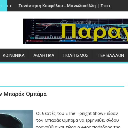
ν Πέτρα
η Κουφέλου - Μανωλακέλλη | Στο επίκεντρο το παλιό Κολυμβ
Επιτυχημένες οι ε
:
ΚΟΙΝΩΝΙΚΑ
ΑΘΛΗΤΙΚΑ
ΠΟΛΙΤΙΣΜΟΣ
ΠΕΡΙΒΑΛΛΟΝ
ον Μπαράκ Ομπάμα
Οι θεατές του «The Tonight Show» είδαν
τον Μπαράκ Ομπάμα να ερμηνεύει σλόου
τραγούδια και τώρα ο 44ος πρόεδρος της