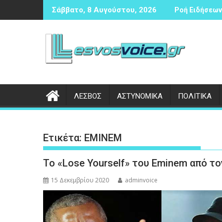
Περάστε
 αντισφαίρισης
Δικογραφία σε βάρος 23χρονου ημεδαπού για τροχαίο στη
Συνάντησ
Σάββατο, 8 Αυγούστου, 2026
Ροή Ειδήσεων 
στο
περιεχόμενο
ΛΕΣΒΟΣ
ΑΣΤΥΝΟΜΙΚΑ
ΠΟΛΙΤΙΚΑ
Ετικέτα:
ΕΜΙΝΕΜ
Το «Lose Yourself» του Eminem από τ
15 Δεκεμβρίου 2020
adminvoice