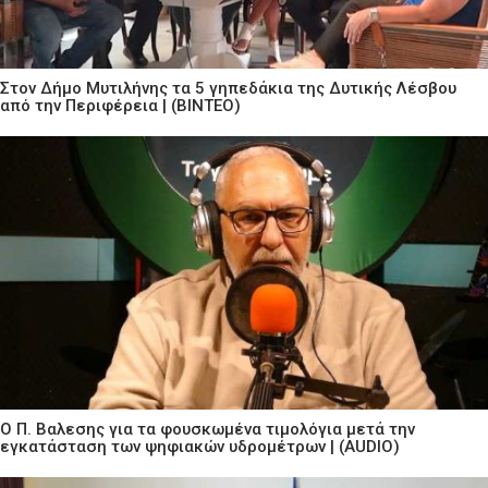
Στον Δήμο Μυτιλήνης τα 5 γηπεδάκια της Δυτικής Λέσβου
από την Περιφέρεια | (ΒΙΝΤΕΟ)
Ο Π. Βαλεσης για τα φουσκωμένα τιμολόγια μετά την
εγκατάσταση των ψηφιακών υδρομέτρων | (AUDIO)