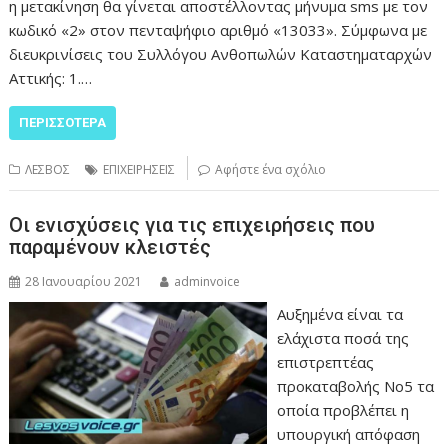
η μετακίνηση θα γίνεται αποστέλλοντας μήνυμα sms με τον
κωδικό «2» στον πενταψήφιο αριθμό «13033». Σύμφωνα με
διευκρινίσεις του Συλλόγου Ανθοπωλών Καταστηματαρχών
Αττικής: 1.…
ΠΕΡΙΣΣΌΤΕΡΑ
ΛΕΣΒΟΣ
ΕΠΙΧΕΙΡΗΣΕΙΣ
Αφήστε ένα σχόλιο
Οι ενισχύσεις για τις επιχειρήσεις που
παραμένουν κλειστές
28 Ιανουαρίου 2021
adminvoice
Αυξημένα είναι τα
ελάχιστα ποσά της
επιστρεπτέας
προκαταβολής Νο5 τα
οποία προβλέπει η
υπουργική απόφαση