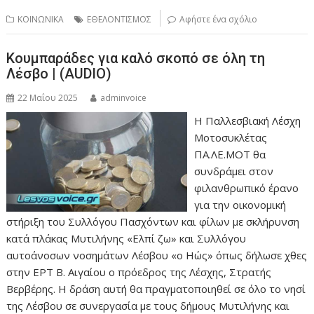
ΚΟΙΝΩΝΙΚΑ
ΕΘΕΛΟΝΤΙΣΜΟΣ
Αφήστε ένα σχόλιο
Κουμπαράδες για καλό σκοπό σε όλη τη
Λέσβο | (AUDIO)
22 Μαΐου 2025
adminvoice
Η Παλλεσβιακή Λέσχη
Μοτοσυκλέτας
ΠΑ.ΛΕ.ΜΟΤ θα
συνδράμει στον
φιλανθρωπικό έρανο
για την οικονομική
στήριξη του Συλλόγου Πασχόντων και φίλων με σκλήρυνση
κατά πλάκας Μυτιλήνης «Ελπί ζω» και Συλλόγου
αυτοάνοσων νοσημάτων Λέσβου «ο Ηώς» όπως δήλωσε χθες
στην ΕΡΤ Β. Αιγαίου ο πρόεδρος της Λέσχης, Στρατής
Βερβέρης. Η δράση αυτή θα πραγματοποιηθεί σε όλο το νησί
της Λέσβου σε συνεργασία με τους δήμους Μυτιλήνης και