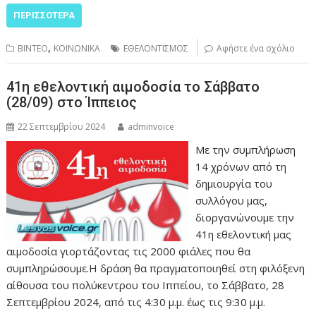
ΠΕΡΙΣΣΌΤΕΡΑ
,
ΒΙΝΤΕΟ
ΚΟΙΝΩΝΙΚΑ
ΕΘΕΛΟΝΤΙΣΜΟΣ
Αφήστε ένα σχόλιο
41η εθελοντική αιμοδοσία το Σάββατο
(28/09) στο Ίππειος
22 Σεπτεμβρίου 2024
adminvoice
Με την συμπλήρωση
14 χρόνων από τη
δημιουργία του
συλλόγου μας,
διοργανώνουμε την
41η εθελοντική μας
αιμοδοσία γιορτάζοντας τις 2000 φιάλες που θα
συμπληρώσουμε.Η δράση θα πραγματοποιηθεί στη φιλόξενη
αίθουσα του πολύκεντρου του Ιππείου, το Σάββατο, 28
Σεπτεμβρίου 2024, από τις 4:30 μ.μ. έως τις 9:30 μ.μ.