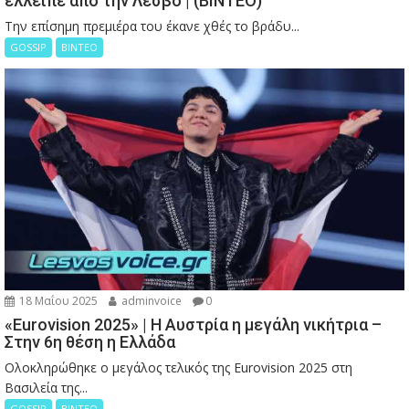
έλλειπε από την Λέσβο | (ΒΙΝΤΕΟ)
Την επίσημη πρεμιέρα του έκανε χθές το βράδυ...
GOSSIP
ΒΙΝΤΕΟ
18 Μαΐου 2025
adminvoice
0
«Eurovision 2025» | Η Αυστρία η μεγάλη νικήτρια –
Στην 6η θέση η Ελλάδα
Ολοκληρώθηκε ο μεγάλος τελικός της Eurovision 2025 στη
Βασιλεία της...
GOSSIP
ΒΙΝΤΕΟ