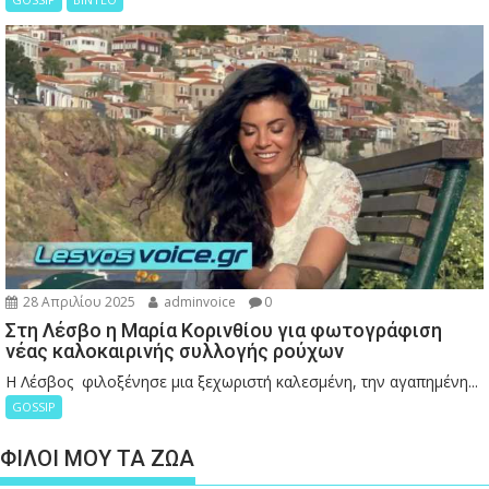
28 Απριλίου 2025
adminvoice
0
Στη Λέσβο η Μαρία Κορινθίου για φωτογράφιση
νέας καλοκαιρινής συλλογής ρούχων
Η Λέσβος φιλοξένησε μια ξεχωριστή καλεσμένη, την αγαπημένη...
GOSSIP
ΦΙΛΟΙ ΜΟΥ ΤΑ ΖΩΑ