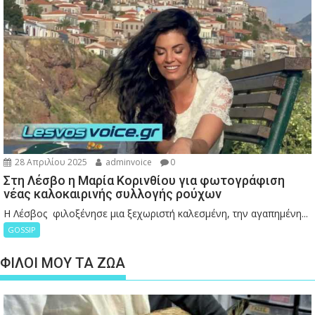
28 Απριλίου 2025
adminvoice
0
Στη Λέσβο η Μαρία Κορινθίου για φωτογράφιση
νέας καλοκαιρινής συλλογής ρούχων
Η Λέσβος φιλοξένησε μια ξεχωριστή καλεσμένη, την αγαπημένη...
GOSSIP
ΦΙΛΟΙ ΜΟΥ ΤΑ ΖΩΑ