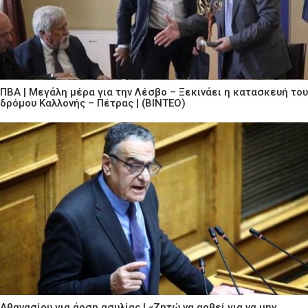
ΠΒΑ | Μεγάλη μέρα για την Λέσβο – Ξεκινάει η κατασκευή του
δρόμου Καλλονής – Πέτρας | (ΒΙΝΤΕΟ)
Αθανασίου για άρση ασυλίας | «Ζητώ να αρθεί για να μην