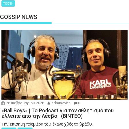
ΤΕΧΝΗ
GOSSIP NEWS
26 Φεβρουαρίου 2026
adminvoice
0
«Ball Boys» | Το Podcast για τον αθλητισμό που
έλλειπε από την Λέσβο | (ΒΙΝΤΕΟ)
Την επίσημη πρεμιέρα του έκανε χθές το βράδυ...