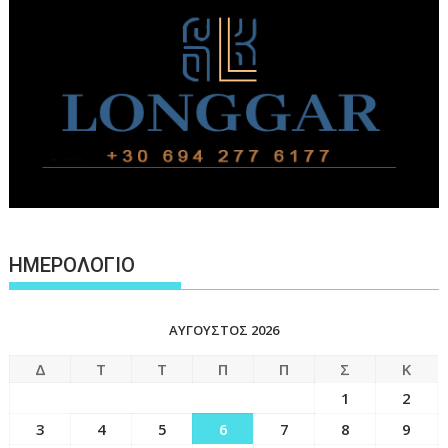
ΗΜΕΡΟΛΟΓΙΟ
ΑΎΓΟΥΣΤΟΣ 2026
Δ
Τ
Τ
Π
Π
Σ
Κ
1
2
3
4
5
6
7
8
9