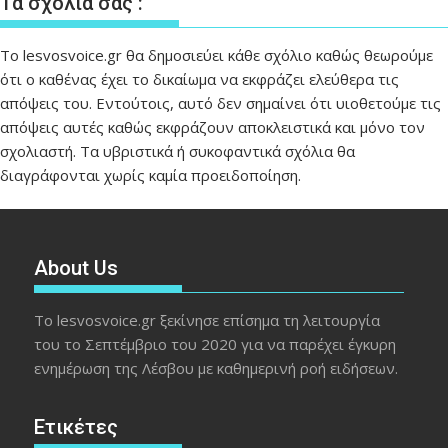
Τα σχόλιά σας :
Το lesvosvoice.gr θα δημοσιεύει κάθε σχόλιο καθώς θεωρούμε
ότι ο καθένας έχει το δικαίωμα να εκφράζει ελεύθερα τις
απόψεις του. Εντούτοις, αυτό δεν σημαίνει ότι υιοθετούμε τις
απόψεις αυτές καθώς εκφράζουν αποκλειστικά και μόνο τον
σχολιαστή. Τα υβριστικά ή συκοφαντικά σχόλια θα
διαγράφονται χωρίς καμία προειδοποίηση.
About Us
Το lesvosvoice.gr ξεκίνησε επίσημα τη λειτουργία
του το Σεπτέμβριο του 2020 για να παρέχει έγκυρη
ενημέρωση της Λέσβου με καθημερινή ροή ειδήσεων.
Ετικέτες