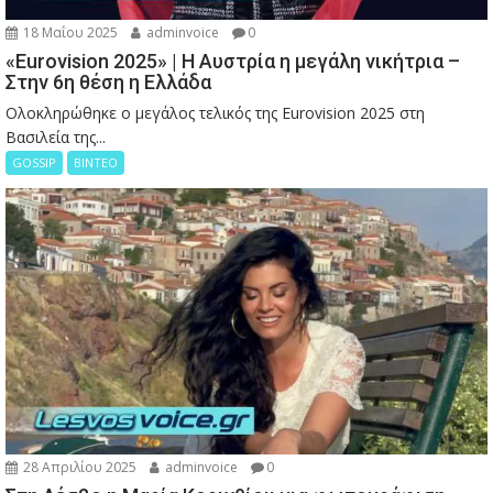
18 Μαΐου 2025
adminvoice
0
«Eurovision 2025» | Η Αυστρία η μεγάλη νικήτρια –
Στην 6η θέση η Ελλάδα
Ολοκληρώθηκε ο μεγάλος τελικός της Eurovision 2025 στη
Βασιλεία της...
GOSSIP
ΒΙΝΤΕΟ
28 Απριλίου 2025
adminvoice
0