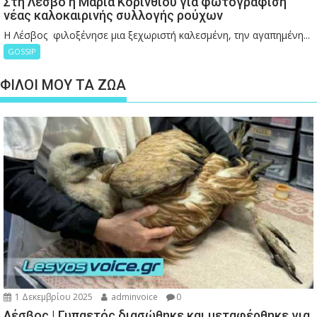
Στη Λέσβο η Μαρία Κορινθίου για φωτογράφιση
νέας καλοκαιρινής συλλογής ρούχων
Η Λέσβος φιλοξένησε μια ξεχωριστή καλεσμένη, την αγαπημένη...
GOSSIP
ΦΙΛΟΙ ΜΟΥ ΤΑ ΖΩΑ
1 Δεκεμβρίου 2025
adminvoice
0
Λέσβος | Γυπαετός διασώθηκε και μεταφέρθηκε για