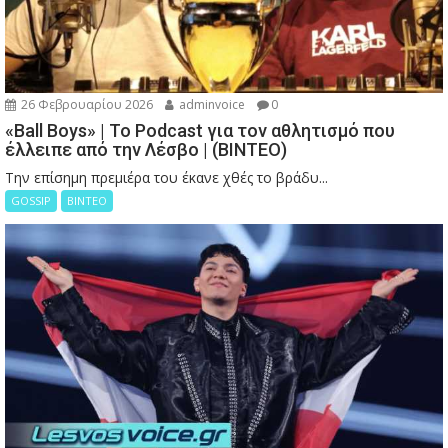
26 Φεβρουαρίου 2026
adminvoice
0
«Ball Boys» | Το Podcast για τον αθλητισμό που
έλλειπε από την Λέσβο | (ΒΙΝΤΕΟ)
Την επίσημη πρεμιέρα του έκανε χθές το βράδυ...
GOSSIP
ΒΙΝΤΕΟ