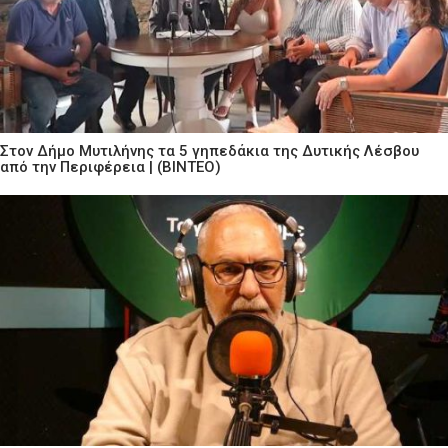
Στον Δήμο Μυτιλήνης τα 5 γηπεδάκια της Δυτικής Λέσβου
από την Περιφέρεια | (ΒΙΝΤΕΟ)