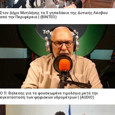
Στον Δήμο Μυτιλήνης τα 5 γηπεδάκια της Δυτικής Λέσβου
από την Περιφέρεια | (ΒΙΝΤΕΟ)
Ο Π. Βαλεσης για τα φουσκωμένα τιμολόγια μετά την
εγκατάσταση των ψηφιακών υδρομέτρων | (AUDIO)