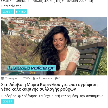
Ολοκληρώθηκε ο μεγάλος τελικός της Eurovision 2025 στη
Βασιλεία της...
GOSSIP
ΒΙΝΤΕΟ
28 Απριλίου 2025
adminvoice
0
Στη Λέσβο η Μαρία Κορινθίου για φωτογράφιση
νέας καλοκαιρινής συλλογής ρούχων
Η Λέσβος φιλοξένησε μια ξεχωριστή καλεσμένη, την αγαπημένη...
GOSSIP