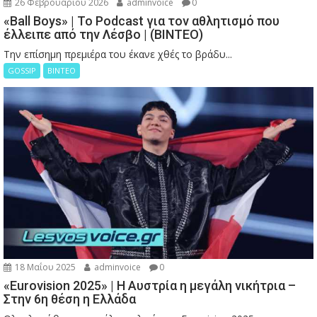
26 Φεβρουαρίου 2026
adminvoice
0
«Ball Boys» | Το Podcast για τον αθλητισμό που
έλλειπε από την Λέσβο | (ΒΙΝΤΕΟ)
Την επίσημη πρεμιέρα του έκανε χθές το βράδυ...
GOSSIP
ΒΙΝΤΕΟ
18 Μαΐου 2025
adminvoice
0
«Eurovision 2025» | Η Αυστρία η μεγάλη νικήτρια –
Στην 6η θέση η Ελλάδα