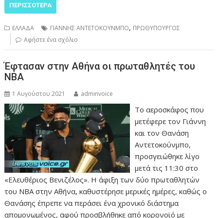
ΠΕΡΙΣΣΌΤΕΡΑ
,
ΕΛΛΑΔΑ
ΓΙΑΝΝΗΣ ΑΝΤΕΤΟΚΟΥΝΜΠΟ
ΠΡΩΘΥΠΟΥΡΓΟΣ
Αφήστε ένα σχόλιο
Έφτασαν στην Αθήνα οι πρωταθλητές του
ΝΒΑ
1 Αυγούστου 2021
adminvoice
Το αεροσκάφος που
μετέφερε τον Γιάννη
και τον Θανάση
Αντετοκούνμπο,
προσγειώθηκε λίγο
μετά τις 11:30 στο
«Ελευθέριος Βενιζέλος». Η άφιξη των δύο πρωταθλητών
του ΝΒΑ στην Αθήνα, καθυστέρησε μερικές ημέρες, καθώς ο
Θανάσης έπρεπε να περάσει ένα χρονικό διάστημα
απομονωμένος, αφού προσβλήθηκε από κορονοϊό με