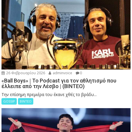
26 Φεβρουαρίου 2026
adminvoice
0
«Ball Boys» | Το Podcast για τον αθλητισμό που
έλλειπε από την Λέσβο | (ΒΙΝΤΕΟ)
Την επίσημη πρεμιέρα του έκανε χθές το βράδυ...
GOSSIP
ΒΙΝΤΕΟ