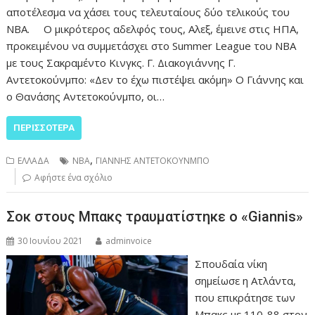
αποτέλεσμα να χάσει τους τελευταίους δύο τελικούς του
ΝΒΑ. Ο μικρότερος αδελφός τους, Αλεξ, έμεινε στις ΗΠΑ,
προκειμένου να συμμετάσχει στο Summer League του ΝΒΑ
με τους Σακραμέντο Κινγκς. Γ. Διακογιάννης Γ.
Aντετοκούνμπο: «Δεν το έχω πιστέψει ακόμη» Ο Γιάννης και
ο Θανάσης Αντετοκούνμπο, οι…
ΠΕΡΙΣΣΌΤΕΡΑ
,
ΕΛΛΑΔΑ
NBA
ΓΙΑΝΝΗΣ ΑΝΤΕΤΟΚΟΥΝΜΠΟ
Αφήστε ένα σχόλιο
Σοκ στους Μπακς τραυματίστηκε ο «Giannis»
30 Ιουνίου 2021
adminvoice
Σπουδαία νίκη
σημείωσε η Ατλάντα,
που επικράτησε των
Μπακς με 110-88 στον