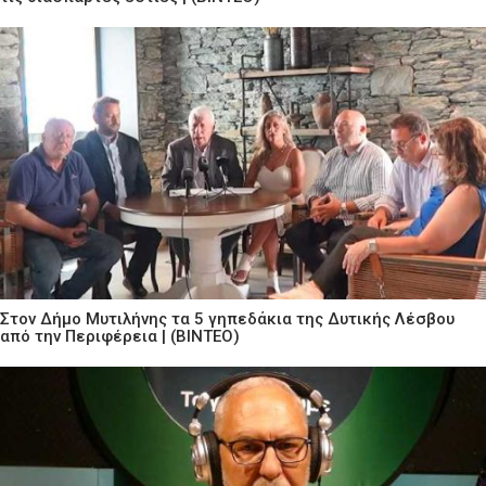
Στον Δήμο Μυτιλήνης τα 5 γηπεδάκια της Δυτικής Λέσβου
από την Περιφέρεια | (ΒΙΝΤΕΟ)