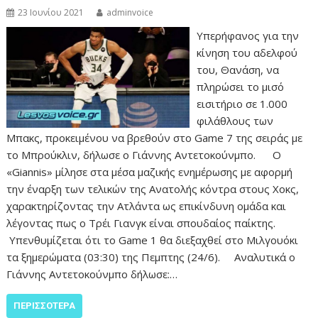
23 Ιουνίου 2021
adminvoice
Υπερήφανος για την
κίνηση του αδελφού
του, Θανάση, να
πληρώσει το μισό
εισιτήριο σε 1.000
φιλάθλους των
Μπακς, προκειμένου να βρεθούν στο Game 7 της σειράς με
το Μπρούκλιν, δήλωσε ο Γιάννης Αντετοκούνμπο. Ο
«Giannis» μίλησε στα μέσα μαζικής ενημέρωσης με αφορμή
την έναρξη των τελικών της Ανατολής κόντρα στους Χοκς,
χαρακτηρίζοντας την Ατλάντα ως επικίνδυνη ομάδα και
λέγοντας πως ο Τρέι Γιανγκ είναι σπουδαίος παίκτης.
Υπενθυμίζεται ότι το Game 1 θα διεξαχθεί στο Μιλγουόκι
τα ξημερώματα (03:30) της Πεμπτης (24/6). Αναλυτικά ο
Γιάννης Αντετοκούνμπο δήλωσε:…
ΠΕΡΙΣΣΌΤΕΡΑ