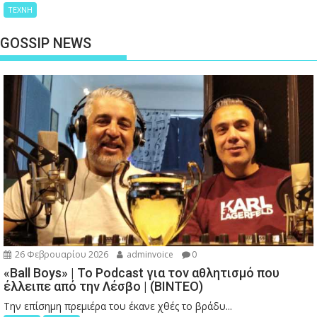
ΤΕΧΝΗ
GOSSIP NEWS
26 Φεβρουαρίου 2026
adminvoice
0
«Ball Boys» | Το Podcast για τον αθλητισμό που
έλλειπε από την Λέσβο | (ΒΙΝΤΕΟ)
Την επίσημη πρεμιέρα του έκανε χθές το βράδυ...