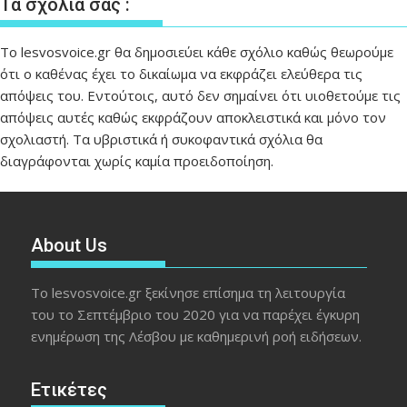
Τα σχόλιά σας :
Το lesvosvoice.gr θα δημοσιεύει κάθε σχόλιο καθώς θεωρούμε
ότι ο καθένας έχει το δικαίωμα να εκφράζει ελεύθερα τις
απόψεις του. Εντούτοις, αυτό δεν σημαίνει ότι υιοθετούμε τις
απόψεις αυτές καθώς εκφράζουν αποκλειστικά και μόνο τον
σχολιαστή. Τα υβριστικά ή συκοφαντικά σχόλια θα
διαγράφονται χωρίς καμία προειδοποίηση.
About Us
Το lesvosvoice.gr ξεκίνησε επίσημα τη λειτουργία
του το Σεπτέμβριο του 2020 για να παρέχει έγκυρη
ενημέρωση της Λέσβου με καθημερινή ροή ειδήσεων.
Ετικέτες