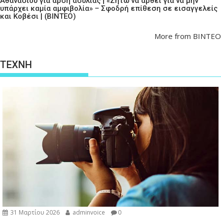
Αθανασίου για άρση ασυλίας | «Ζητώ να αρθεί για να μην
υπάρχει καμία αμφιβολία» – Σφοδρή επίθεση σε εισαγγελείς
και Κοβέσι | (ΒΙΝΤΕΟ)
More from ΒΙΝΤΕΟ
ΤΕΧΝΗ
31 Μαρτίου 2026
adminvoice
0