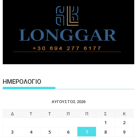
ΗΜΕΡΟΛΟΓΙΟ
ΑΎΓΟΥΣΤΟΣ 2026
Δ
Τ
Τ
Π
Π
Σ
Κ
1
2
3
4
5
6
7
8
9