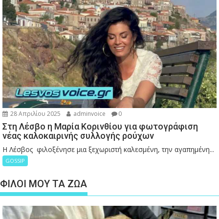
28 Απριλίου 2025
adminvoice
0
Στη Λέσβο η Μαρία Κορινθίου για φωτογράφιση
νέας καλοκαιρινής συλλογής ρούχων
Η Λέσβος φιλοξένησε μια ξεχωριστή καλεσμένη, την αγαπημένη...
GOSSIP
ΦΙΛΟΙ ΜΟΥ ΤΑ ΖΩΑ