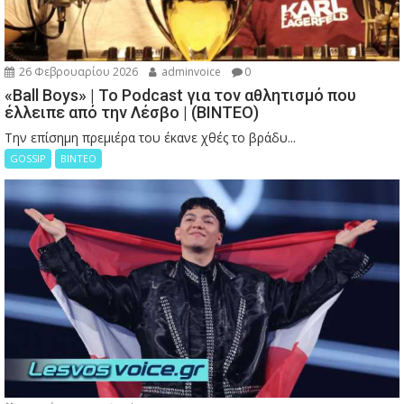
26 Φεβρουαρίου 2026
adminvoice
0
«Ball Boys» | Το Podcast για τον αθλητισμό που
έλλειπε από την Λέσβο | (ΒΙΝΤΕΟ)
Την επίσημη πρεμιέρα του έκανε χθές το βράδυ...
GOSSIP
ΒΙΝΤΕΟ