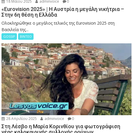
18 Μαΐου 2025
adminvoice
0
«Eurovision 2025» | Η Αυστρία η μεγάλη νικήτρια –
Στην 6η θέση η Ελλάδα
Ολοκληρώθηκε ο μεγάλος τελικός της Eurovision 2025 στη
Βασιλεία της...
GOSSIP
ΒΙΝΤΕΟ
28 Απριλίου 2025
adminvoice
0
Στη Λέσβο η Μαρία Κορινθίου για φωτογράφιση
νέας καλοκαιρινής συλλογής ρούχων