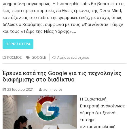
νοημοσύνη παγκοσμίως. Η Isomorphic Labs θα βασιστεί στις
έως τώρα πρωτοποριακές διεθνώς έρευνες της Deep Mind,
εστιάζοντας στο πεδίο της φαρμακευτικής, με στόχο, όπως
δήλωσε ο Χασάμπης, σύμφωνα με τους «Φαϊνάνσιαλ Τάιμς»
και τους «Τάιμς της Νέας Υόρκης»,…
ΠΕΡΙΣΣΌΤΕΡΑ
ΚΟΣΜΟΣ
GOOGLE
Αφήστε ένα σχόλιο
Έρευνα κατά της Google για τις τεχνολογίες
διαφήμισης στο διαδίκτυο
23 Ιουνίου 2021
adminvoice
Η Ευρωπαϊκή
Επιτροπή ανακοίνωσε
σήμερα ότι ξεκινά
επίσημη
αντιμονοπωλιακή