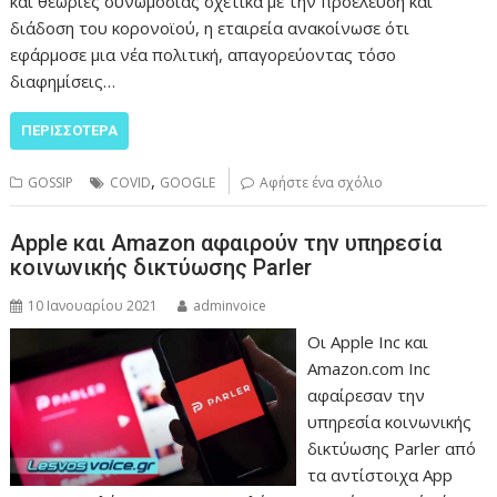
και θεωρίες συνωμοσίας σχετικά με την προέλευση και
διάδοση του κορονοϊού, η εταιρεία ανακοίνωσε ότι
εφάρμοσε μια νέα πολιτική, απαγορεύοντας τόσο
διαφημίσεις…
ΠΕΡΙΣΣΌΤΕΡΑ
,
GOSSIP
COVID
GOOGLE
Αφήστε ένα σχόλιο
Apple και Amazon αφαιρούν την υπηρεσία
κοινωνικής δικτύωσης Parler
10 Ιανουαρίου 2021
adminvoice
Οι Apple Inc και
Amazon.com Inc
αφαίρεσαν την
υπηρεσία κοινωνικής
δικτύωσης Parler από
τα αντίστοιχα App