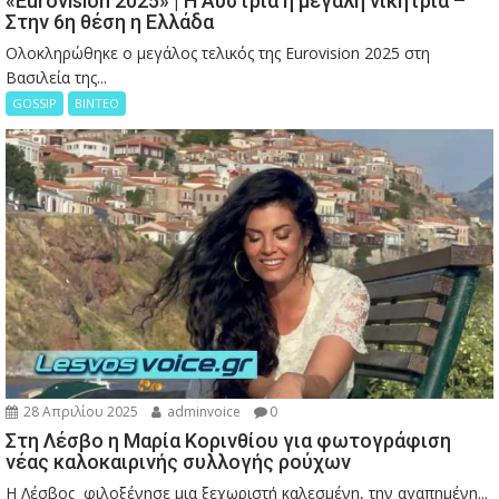
«Eurovision 2025» | Η Αυστρία η μεγάλη νικήτρια –
Στην 6η θέση η Ελλάδα
Ολοκληρώθηκε ο μεγάλος τελικός της Eurovision 2025 στη
Βασιλεία της...
GOSSIP
ΒΙΝΤΕΟ
28 Απριλίου 2025
adminvoice
0
Στη Λέσβο η Μαρία Κορινθίου για φωτογράφιση
νέας καλοκαιρινής συλλογής ρούχων
Η Λέσβος φιλοξένησε μια ξεχωριστή καλεσμένη, την αγαπημένη...