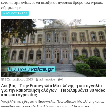
εντοπίστηκε ανίκανος να πετάξει σε αγροτικό δρόμο του νησιού,
σύμφωνα με...
ΦΙΛΟΙ ΜΟΥ ΤΑ ΖΩΑ
3 Σεπτεμβρίου 2025
adminvoice
0
Λέσβος | Στην Εισαγγελία Μυτιλήνης η καταγγελία
για την κακοποίηση αλόγων – Περιλαμβάνει 30 video
και φωτογραφίες
Υποβλήθηκε χθες στην Εισαγγελία Πρωτοδικών Μυτιλήνης και τις
αρμόδιες αστυνομικές διευθύνσεις η καταγγελία για την