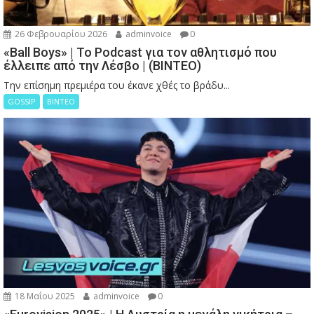
26 Φεβρουαρίου 2026
adminvoice
0
«Ball Boys» | Το Podcast για τον αθλητισμό που
έλλειπε από την Λέσβο | (ΒΙΝΤΕΟ)
Την επίσημη πρεμιέρα του έκανε χθές το βράδυ...
GOSSIP
ΒΙΝΤΕΟ
18 Μαΐου 2025
adminvoice
0