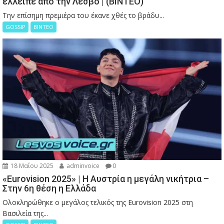
έλλειπε από την Λέσβο | (ΒΙΝΤΕΟ)
Την επίσημη πρεμιέρα του έκανε χθές το βράδυ...
GOSSIP
ΒΙΝΤΕΟ
18 Μαΐου 2025
adminvoice
0
«Eurovision 2025» | Η Αυστρία η μεγάλη νικήτρια –
Στην 6η θέση η Ελλάδα
Ολοκληρώθηκε ο μεγάλος τελικός της Eurovision 2025 στη
Βασιλεία της...