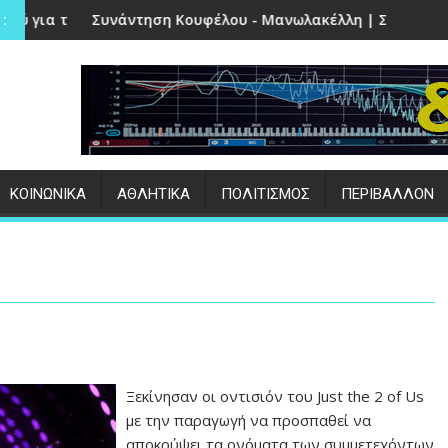
στην Πέτρα
τηση Κουφέλου - Μανωλακέλλη | Στο επίκεντρο το παλιό Κολ
Επιτυχημένες ο
:
ΚΟΙΝΩΝΙΚΑ
ΑΘΛΗΤΙΚΑ
ΠΟΛΙΤΙΣΜΟΣ
ΠΕΡΙΒΑΛΛΟΝ
Ξεκίνησαν οι οντισιόν του Just the 2 of Us
με την παραγωγή να προσπαθεί να
αποκρύψει τα ονόματα των συμμετεχόντων