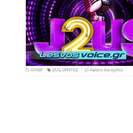
,
GOSSIP
J2US
LIFESTYLE
Αφήστε ένα σχόλιο