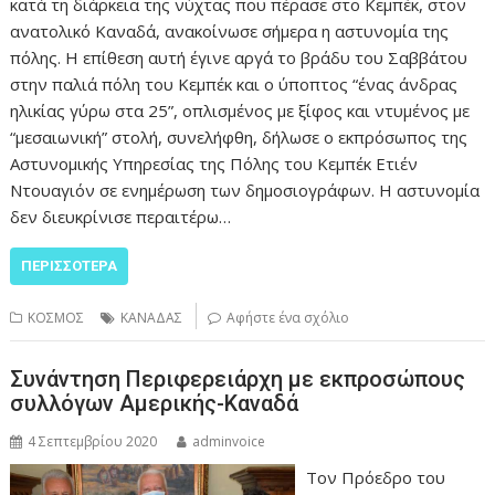
κατά τη διάρκεια της νύχτας που πέρασε στο Κεμπέκ, στον
ανατολικό Καναδά, ανακοίνωσε σήμερα η αστυνομία της
πόλης. Η επίθεση αυτή έγινε αργά το βράδυ του Σαββάτου
στην παλιά πόλη του Κεμπέκ και ο ύποπτος “ένας άνδρας
ηλικίας γύρω στα 25”, οπλισμένος με ξίφος και ντυμένος με
“μεσαιωνική” στολή, συνελήφθη, δήλωσε ο εκπρόσωπος της
Αστυνομικής Υπηρεσίας της Πόλης του Κεμπέκ Ετιέν
Ντουαγιόν σε ενημέρωση των δημοσιογράφων. Η αστυνομία
δεν διευκρίνισε περαιτέρω…
ΠΕΡΙΣΣΌΤΕΡΑ
ΚΟΣΜΟΣ
ΚΑΝΑΔΑΣ
Αφήστε ένα σχόλιο
Συνάντηση Περιφερειάρχη με εκπροσώπους
συλλόγων Αμερικής-Καναδά
4 Σεπτεμβρίου 2020
adminvoice
Τον Πρόεδρο του