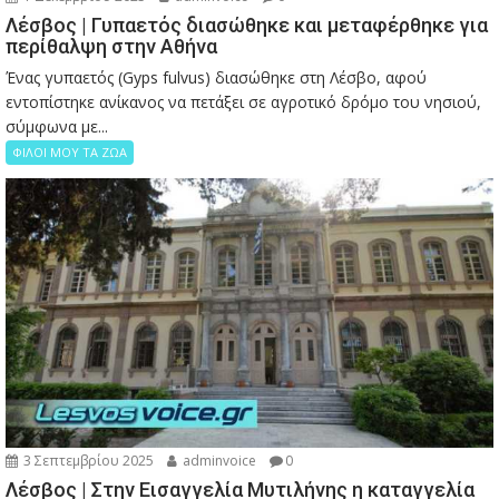
Λέσβος | Γυπαετός διασώθηκε και μεταφέρθηκε για
περίθαλψη στην Αθήνα
Ένας γυπαετός (Gyps fulvus) διασώθηκε στη Λέσβο, αφού
εντοπίστηκε ανίκανος να πετάξει σε αγροτικό δρόμο του νησιού,
σύμφωνα με...
ΦΙΛΟΙ ΜΟΥ ΤΑ ΖΩΑ
3 Σεπτεμβρίου 2025
adminvoice
0
Λέσβος | Στην Εισαγγελία Μυτιλήνης η καταγγελία