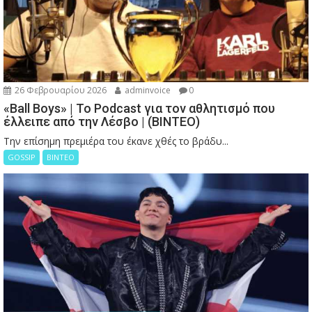
26 Φεβρουαρίου 2026
adminvoice
0
«Ball Boys» | Το Podcast για τον αθλητισμό που
έλλειπε από την Λέσβο | (ΒΙΝΤΕΟ)
Την επίσημη πρεμιέρα του έκανε χθές το βράδυ...
GOSSIP
ΒΙΝΤΕΟ