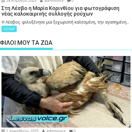
28 Απριλίου 2025
adminvoice
0
Στη Λέσβο η Μαρία Κορινθίου για φωτογράφιση
νέας καλοκαιρινής συλλογής ρούχων
Η Λέσβος φιλοξένησε μια ξεχωριστή καλεσμένη, την αγαπημένη...
GOSSIP
ΦΙΛΟΙ ΜΟΥ ΤΑ ΖΩΑ
1 Δεκεμβρίου 2025
adminvoice
0