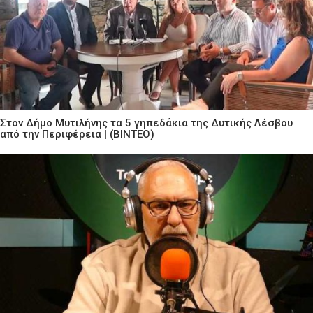
Στον Δήμο Μυτιλήνης τα 5 γηπεδάκια της Δυτικής Λέσβου
από την Περιφέρεια | (ΒΙΝΤΕΟ)