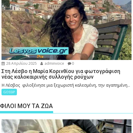
28 Απριλίου 2025
adminvoice
0
Στη Λέσβο η Μαρία Κορινθίου για φωτογράφιση
νέας καλοκαιρινής συλλογής ρούχων
Η Λέσβος φιλοξένησε μια ξεχωριστή καλεσμένη, την αγαπημένη...
GOSSIP
ΦΙΛΟΙ ΜΟΥ ΤΑ ΖΩΑ