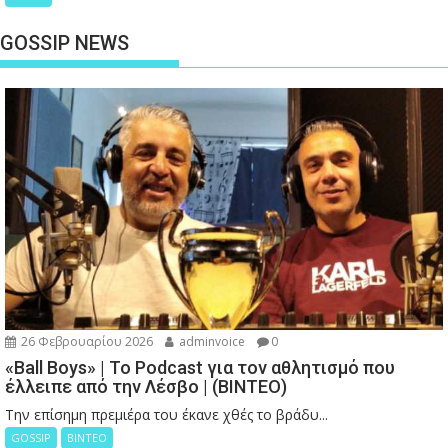
GOSSIP NEWS
26 Φεβρουαρίου 2026
adminvoice
0
«Ball Boys» | Το Podcast για τον αθλητισμό που
έλλειπε από την Λέσβο | (ΒΙΝΤΕΟ)
Την επίσημη πρεμιέρα του έκανε χθές το βράδυ...
GOSSIP
ΒΙΝΤΕΟ