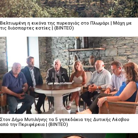
Βελτιωμένη η εικόνα της πυρκαγιάς στο Πλωμάρι | Μάχη με
τις διάσπαρτες εστίες | (ΒΙΝΤΕΟ)
Στον Δήμο Μυτιλήνης τα 5 γηπεδάκια της Δυτικής Λέσβου
από την Περιφέρεια | (ΒΙΝΤΕΟ)