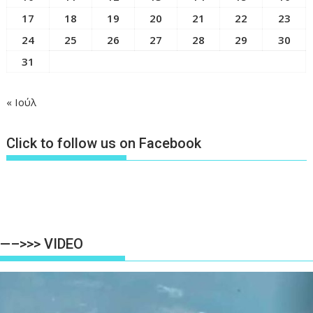
17
18
19
20
21
22
23
24
25
26
27
28
29
30
31
« Ιούλ
Click to follow us on Facebook
—–>>> VIDEO