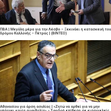
ΠΒΑ | Μεγάλη μέρα για την Λέσβο – Ξεκινάει η κατασκευή του
δρόμου Καλλονής – Πέτρας | (ΒΙΝΤΕΟ)
Αθανασίου για άρση ασυλίας | «Ζητώ να αρθεί για να μην
υπάρχει καμία αμφιβολία» – Σφοδρή επίθεση σε εισαγγελείς