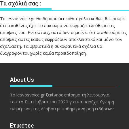
Τα σχόλιά σας :
Το lesvosvoice.gr θα δημοσιεύει κάθε σχόλιο καθώς θεωρούμε
ότι ο καθένας έχει το δικαίωμα να εκφράζει ελεύθερα τις
απόψεις του. Εντούτοις, αυτό δεν σημαίνει ότι υιοθετούμε τις
απόψεις αυτές καθώς εκφράζουν αποκλειστικά και μόνο τον
σχολιαστή. Τα υβριστικά ή συκοφαντικά σχόλια θα
διαγράφονται χωρίς καμία προειδοποίηση.
About Us
Το lesvosvoice.gr ξεκίνησε επίσημα τη λειτουργία
του το Σεπτέμβριο του 2020 για να παρέχει έγκυρη
ενημέρωση της Λέσβου με καθημερινή ροή ειδήσεων.
Ετικέτες