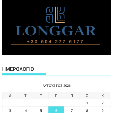
ΗΜΕΡΟΛΟΓΙΟ
ΑΎΓΟΥΣΤΟΣ 2026
Δ
Τ
Τ
Π
Π
Σ
Κ
1
2
3
4
5
6
7
8
9