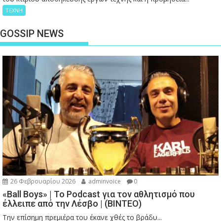
ΤΕΧΝΗ
GOSSIP NEWS
26 Φεβρουαρίου 2026
adminvoice
0
«Ball Boys» | Το Podcast για τον αθλητισμό που
έλλειπε από την Λέσβο | (ΒΙΝΤΕΟ)
Την επίσημη πρεμιέρα του έκανε χθές το βράδυ...