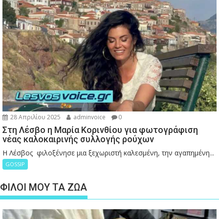
28 Απριλίου 2025
adminvoice
0
Στη Λέσβο η Μαρία Κορινθίου για φωτογράφιση
νέας καλοκαιρινής συλλογής ρούχων
Η Λέσβος φιλοξένησε μια ξεχωριστή καλεσμένη, την αγαπημένη...
GOSSIP
ΦΙΛΟΙ ΜΟΥ ΤΑ ΖΩΑ