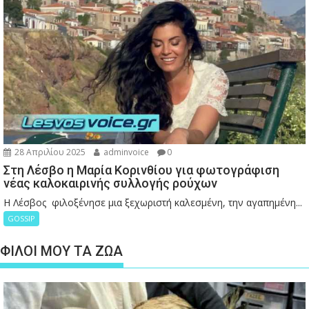
28 Απριλίου 2025
adminvoice
0
Στη Λέσβο η Μαρία Κορινθίου για φωτογράφιση
νέας καλοκαιρινής συλλογής ρούχων
Η Λέσβος φιλοξένησε μια ξεχωριστή καλεσμένη, την αγαπημένη...
GOSSIP
ΦΙΛΟΙ ΜΟΥ ΤΑ ΖΩΑ