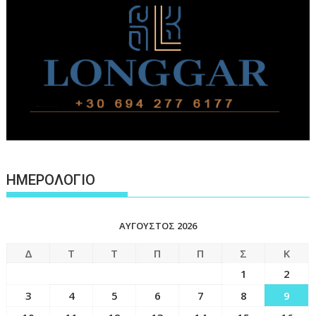
ΗΜΕΡΟΛΟΓΙΟ
ΑΎΓΟΥΣΤΟΣ 2026
Δ
Τ
Τ
Π
Π
Σ
Κ
1
2
3
4
5
6
7
8
9