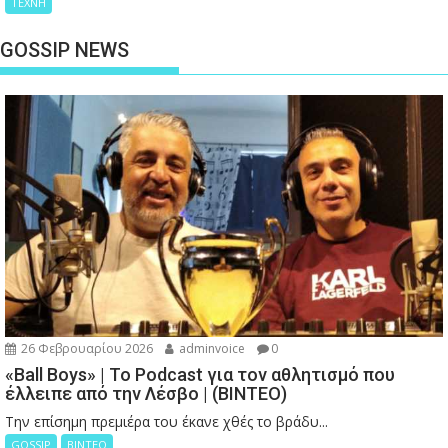
ΤΕΧΝΗ
GOSSIP NEWS
26 Φεβρουαρίου 2026
adminvoice
0
«Ball Boys» | Το Podcast για τον αθλητισμό που
έλλειπε από την Λέσβο | (ΒΙΝΤΕΟ)
Την επίσημη πρεμιέρα του έκανε χθές το βράδυ...
GOSSIP
ΒΙΝΤΕΟ