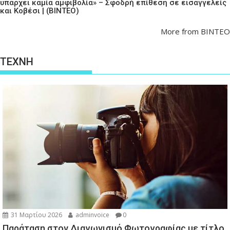
υπάρχει καμία αμφιβολία» – Σφοδρή επίθεση σε εισαγγελείς
και Κοβέσι | (ΒΙΝΤΕΟ)
More from ΒΙΝΤΕΟ
ΤΕΧΝΗ
31 Μαρτίου 2026
adminvoice
0
Παράταση στον Διαγωνισμό Φωτογραφίας με τίτλο