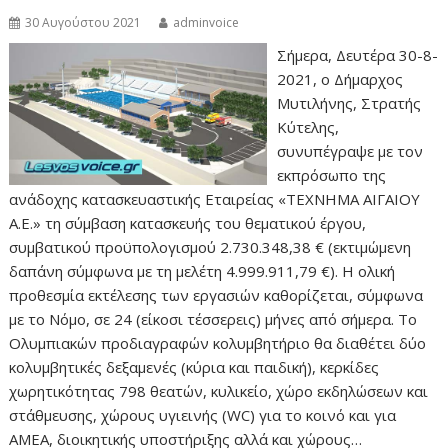
30 Αυγούστου 2021
adminvoice
Σήμερα, Δευτέρα 30-8-
2021, ο Δήμαρχος
Μυτιλήνης, Στρατής
Κύτελης,
συνυπέγραψε με τον
εκπρόσωπο της
ανάδοχης κατασκευαστικής Εταιρείας «ΤΕΧΝΗΜΑ ΑΙΓΑΙΟΥ
Α.Ε.» τη σύμβαση κατασκευής του θεματικού έργου,
συμβατικού προϋπολογισμού 2.730.348,38 € (εκτιμώμενη
δαπάνη σύμφωνα με τη μελέτη 4.999.911,79 €). Η ολική
προθεσμία εκτέλεσης των εργασιών καθορίζεται, σύμφωνα
με το Νόμο, σε 24 (είκοσι τέσσερεις) μήνες από σήμερα. Το
Ολυμπιακών προδιαγραφών κολυμβητήριο θα διαθέτει δύο
κολυμβητικές δεξαμενές (κύρια και παιδική), κερκίδες
χωρητικότητας 798 θεατών, κυλικείο, χώρο εκδηλώσεων και
στάθμευσης, χώρους υγιεινής (WC) για το κοινό και για
ΑΜΕΑ, διοικητικής υποστήριξης αλλά και χώρους…