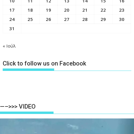
10
11
12
13
14
15
16
17
18
19
20
21
22
23
24
25
26
27
28
29
30
31
« Ιούλ
Click to follow us on Facebook
—–>>> VIDEO