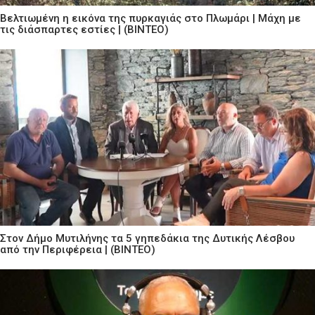
Βελτιωμένη η εικόνα της πυρκαγιάς στο Πλωμάρι | Μάχη με
τις διάσπαρτες εστίες | (ΒΙΝΤΕΟ)
Στον Δήμο Μυτιλήνης τα 5 γηπεδάκια της Δυτικής Λέσβου
από την Περιφέρεια | (ΒΙΝΤΕΟ)