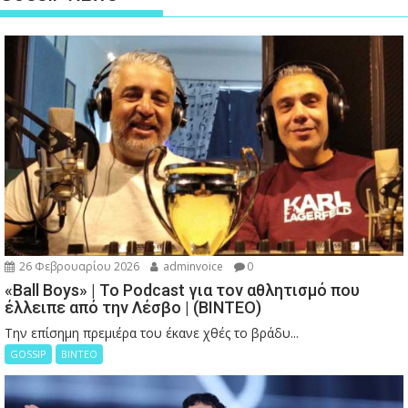
26 Φεβρουαρίου 2026
adminvoice
0
«Ball Boys» | Το Podcast για τον αθλητισμό που
έλλειπε από την Λέσβο | (ΒΙΝΤΕΟ)
Την επίσημη πρεμιέρα του έκανε χθές το βράδυ...
GOSSIP
ΒΙΝΤΕΟ