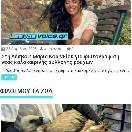
28 Απριλίου 2025
adminvoice
0
Στη Λέσβο η Μαρία Κορινθίου για φωτογράφιση
νέας καλοκαιρινής συλλογής ρούχων
Η Λέσβος φιλοξένησε μια ξεχωριστή καλεσμένη, την αγαπημένη...
GOSSIP
ΦΙΛΟΙ ΜΟΥ ΤΑ ΖΩΑ