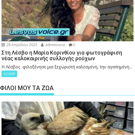
28 Απριλίου 2025
adminvoice
0
Στη Λέσβο η Μαρία Κορινθίου για φωτογράφιση
νέας καλοκαιρινής συλλογής ρούχων
Η Λέσβος φιλοξένησε μια ξεχωριστή καλεσμένη, την αγαπημένη...
GOSSIP
ΦΙΛΟΙ ΜΟΥ ΤΑ ΖΩΑ