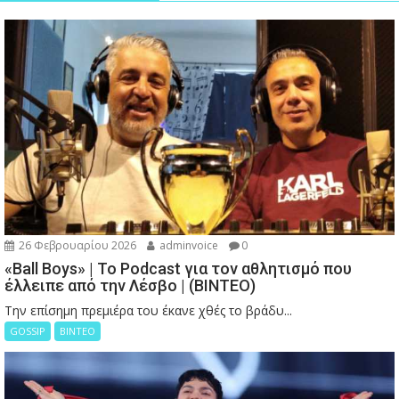
26 Φεβρουαρίου 2026
adminvoice
0
«Ball Boys» | Το Podcast για τον αθλητισμό που
έλλειπε από την Λέσβο | (ΒΙΝΤΕΟ)
Την επίσημη πρεμιέρα του έκανε χθές το βράδυ...
GOSSIP
ΒΙΝΤΕΟ