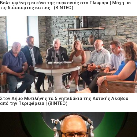
Βελτιωμένη η εικόνα της πυρκαγιάς στο Πλωμάρι | Μάχη με
τις διάσπαρτες εστίες | (ΒΙΝΤΕΟ)
Στον Δήμο Μυτιλήνης τα 5 γηπεδάκια της Δυτικής Λέσβου
από την Περιφέρεια | (ΒΙΝΤΕΟ)