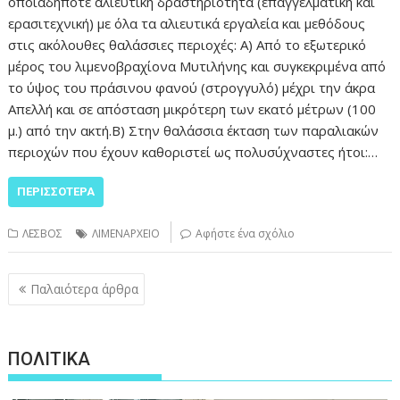
οποιαδήποτε αλιευτική δραστηριότητα (επαγγελματική και
ερασιτεχνική) με όλα τα αλιευτικά εργαλεία και μεθόδους
στις ακόλουθες θαλάσσιες περιοχές: Α) Από το εξωτερικό
μέρος του λιμενοβραχίονα Μυτιλήνης και συγκεκριμένα από
το ύψος του πράσινου φανού (στρογγυλό) μέχρι την άκρα
Απελλή και σε απόσταση μικρότερη των εκατό μέτρων (100
μ.) από την ακτή.Β) Στην θαλάσσια έκταση των παραλιακών
περιοχών που έχουν καθοριστεί ως πολυσύχναστες ήτοι:…
ΠΕΡΙΣΣΌΤΕΡΑ
ΛΕΣΒΟΣ
ΛΙΜΕΝΑΡΧΕΙΟ
Αφήστε ένα σχόλιο
Πλοήγηση
Παλαιότερα άρθρα
άρθρων
ΠΟΛΙΤΙΚΑ