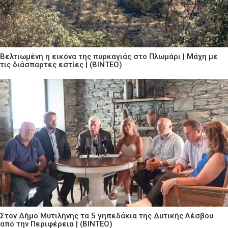
Βελτιωμένη η εικόνα της πυρκαγιάς στο Πλωμάρι | Μάχη με
τις διάσπαρτες εστίες | (ΒΙΝΤΕΟ)
Στον Δήμο Μυτιλήνης τα 5 γηπεδάκια της Δυτικής Λέσβου
από την Περιφέρεια | (ΒΙΝΤΕΟ)