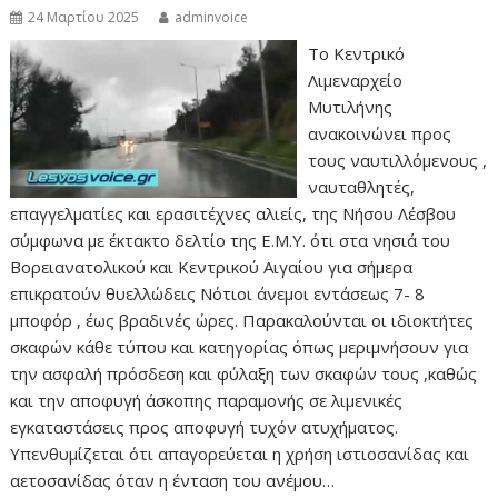
24 Μαρτίου 2025
adminvoice
Το Κεντρικό
Λιμεναρχείο
Μυτιλήνης
ανακοινώνει προς
τους ναυτιλλόμενους ,
ναυταθλητές,
επαγγελματίες και ερασιτέχνες αλιείς, της Νήσου Λέσβου
σύμφωνα με έκτακτο δελτίο της Ε.Μ.Υ. ότι στα νησιά του
Βορειανατολικού και Κεντρικού Αιγαίου για σήμερα
επικρατούν θυελλώδεις Νότιοι άνεμοι εντάσεως 7- 8
μποφόρ , έως βραδινές ώρες. Παρακαλούνται οι ιδιοκτήτες
σκαφών κάθε τύπου και κατηγορίας όπως μεριμνήσουν για
την ασφαλή πρόσδεση και φύλαξη των σκαφών τους ,καθώς
και την αποφυγή άσκοπης παραμονής σε λιμενικές
εγκαταστάσεις προς αποφυγή τυχόν ατυχήματος.
Υπενθυμίζεται ότι απαγορεύεται η χρήση ιστιοσανίδας και
αετοσανίδας όταν η ένταση του ανέμου…