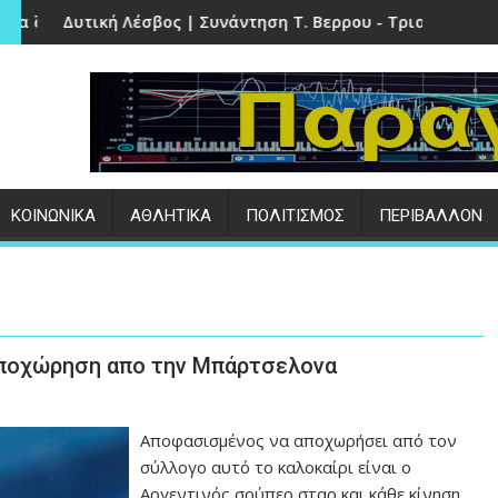
λογιάς και αφθώδους πυρετού
σβος | Συνάντηση Τ. Βερρου - Τριανταφυλλίδη
Την Παρασκευή (07/0
:
ΚΟΙΝΩΝΙΚΑ
ΑΘΛΗΤΙΚΑ
ΠΟΛΙΤΙΣΜΟΣ
ΠΕΡΙΒΑΛΛΟΝ
αποχώρηση απο την Μπάρτσελονα
Αποφασισμένος να αποχωρήσει από τον
σύλλογο αυτό το καλοκαίρι είναι ο
Αργεντινός σούπερ σταρ και κάθε κίνηση