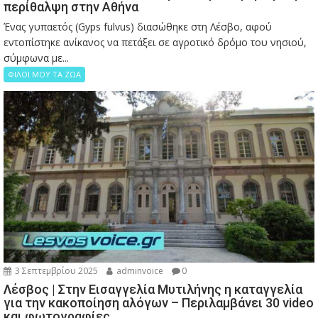
περίθαλψη στην Αθήνα
Ένας γυπαετός (Gyps fulvus) διασώθηκε στη Λέσβο, αφού
εντοπίστηκε ανίκανος να πετάξει σε αγροτικό δρόμο του νησιού,
σύμφωνα με...
ΦΙΛΟΙ ΜΟΥ ΤΑ ΖΩΑ
3 Σεπτεμβρίου 2025
adminvoice
0
Λέσβος | Στην Εισαγγελία Μυτιλήνης η καταγγελία
για την κακοποίηση αλόγων – Περιλαμβάνει 30 video
και φωτογραφίες