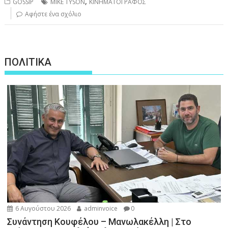
,
GOSSIP
MIKE TYSON
ΚΙΝΗΜΑΤΟΓΡΑΦΟΣ
Αφήστε ένα σχόλιο
ΠΟΛΙΤΙΚΑ
6 Αυγούστου 2026
adminvoice
0
Συνάντηση Κουφέλου – Μανωλακέλλη | Στο