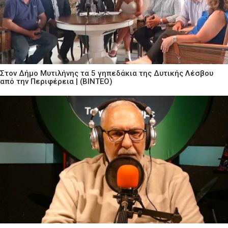
Στον Δήμο Μυτιλήνης τα 5 γηπεδάκια της Δυτικής Λέσβου
από την Περιφέρεια | (ΒΙΝΤΕΟ)