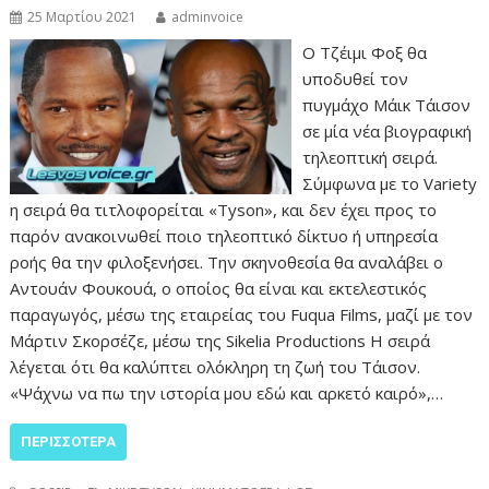
25 Μαρτίου 2021
adminvoice
Ο Τζέιμι Φοξ θα
υποδυθεί τον
πυγμάχο Μάικ Τάισον
σε μία νέα βιογραφική
τηλεοπτική σειρά.
Σύμφωνα με το Variety
η σειρά θα τιτλοφορείται «Tyson», και δεν έχει προς το
παρόν ανακοινωθεί ποιο τηλεοπτικό δίκτυο ή υπηρεσία
ροής θα την φιλοξενήσει. Την σκηνοθεσία θα αναλάβει ο
Αντουάν Φουκουά, ο οποίος θα είναι και εκτελεστικός
παραγωγός, μέσω της εταιρείας του Fuqua Films, μαζί με τον
Μάρτιν Σκορσέζε, μέσω της Sikelia Productions Η σειρά
λέγεται ότι θα καλύπτει ολόκληρη τη ζωή του Τάισον.
«Ψάχνω να πω την ιστορία μου εδώ και αρκετό καιρό»,…
ΠΕΡΙΣΣΌΤΕΡΑ