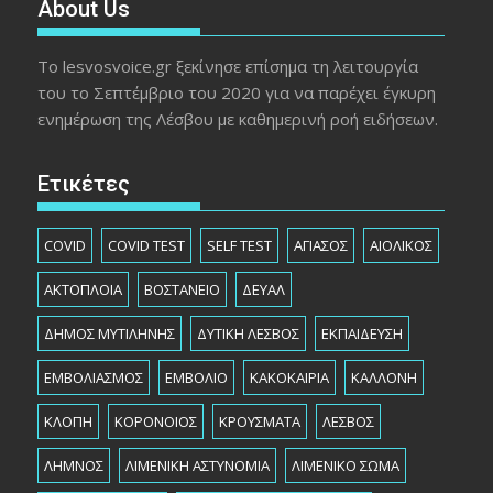
About Us
Το lesvosvoice.gr ξεκίνησε επίσημα τη λειτουργία
του το Σεπτέμβριο του 2020 για να παρέχει έγκυρη
ενημέρωση της Λέσβου με καθημερινή ροή ειδήσεων.
Ετικέτες
COVID
COVID TEST
SELF TEST
ΑΓΙΑΣΟΣ
ΑΙΟΛΙΚΟΣ
ΑΚΤΟΠΛΟΙΑ
ΒΟΣΤΑΝΕΙΟ
ΔΕΥΑΛ
ΔΗΜΟΣ ΜΥΤΙΛΗΝΗΣ
ΔΥΤΙΚΗ ΛΕΣΒΟΣ
ΕΚΠΑΙΔΕΥΣΗ
ΕΜΒΟΛΙΑΣΜΟΣ
ΕΜΒΟΛΙΟ
ΚΑΚΟΚΑΙΡΙΑ
ΚΑΛΛΟΝΗ
ΚΛΟΠΗ
ΚΟΡΟΝΟΙΟΣ
ΚΡΟΥΣΜΑΤΑ
ΛΕΣΒΟΣ
ΛΗΜΝΟΣ
ΛΙΜΕΝΙΚΗ ΑΣΤΥΝΟΜΙΑ
ΛΙΜΕΝΙΚΟ ΣΩΜΑ