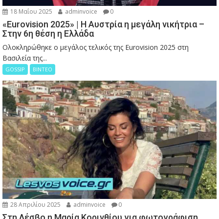
18 Μαΐου 2025
adminvoice
0
«Eurovision 2025» | Η Αυστρία η μεγάλη νικήτρια –
Στην 6η θέση η Ελλάδα
Ολοκληρώθηκε ο μεγάλος τελικός της Eurovision 2025 στη
Βασιλεία της...
GOSSIP
ΒΙΝΤΕΟ
28 Απριλίου 2025
adminvoice
0
Στη Λέσβο η Μαρία Κορινθίου για φωτογράφιση