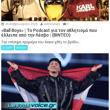
26 Φεβρουαρίου 2026
adminvoice
0
«Ball Boys» | Το Podcast για τον αθλητισμό που
έλλειπε από την Λέσβο | (ΒΙΝΤΕΟ)
Την επίσημη πρεμιέρα του έκανε χθές το βράδυ...
GOSSIP
ΒΙΝΤΕΟ