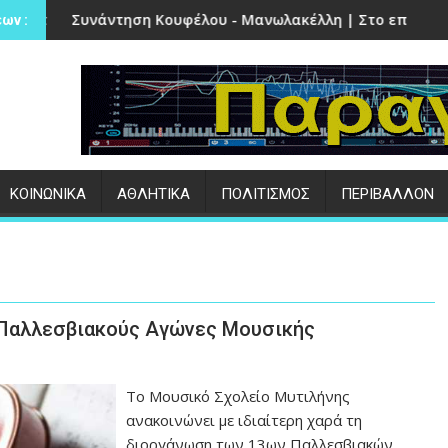
α
φέλου - Μανωλακέλλη | Στο επίκεντρο το παλιό Κολυμβητήρι
Επιτυχημένες οι εκδηλώσ
ων :
ΚΟΙΝΩΝΙΚΑ
ΑΘΛΗΤΙΚΑ
ΠΟΛΙΤΙΣΜΟΣ
ΠΕΡΙΒΑΛΛΟΝ
Παλλεσβιακούς Αγώνες Μουσικής
Το Μουσικό Σχολείο Μυτιλήνης
ανακοινώνει με ιδιαίτερη χαρά τη
διοργάνωση των 13ων Παλλεσβιακών