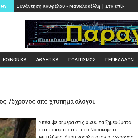
υ - Μανωλακέλλη | Στο επίκεντρο το παλιό Κολυμβητήριο κα
Επιτυχημένες οι εκδηλώσεις
ων :
ΚΟΙΝΩΝΙΚΑ
ΑΘΛΗΤΙΚΑ
ΠΟΛΙΤΙΣΜΟΣ
ΠΕΡΙΒΑΛΛΟΝ
ρός 75χρονος από χτύπημα αλόγου
Υπέκυψε σήμερα στις 05:00 τα ξημερώματα
στα τραύματα του, στο Νοσοκομείο
Μυτιλήνης, όπου νοσηλευόταν ο 75χρονος