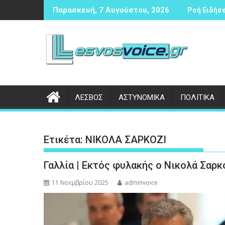
Περάστε
ς αντισφαίρισης
Δικογραφία σε βάρος 23χρονου ημεδαπού για τροχαίο στη
Συνάντησ
Παρασκευή, 7 Αυγούστου, 2026
Ροή Ειδήσε
στο
περιεχόμενο
ΛΕΣΒΟΣ
ΑΣΤΥΝΟΜΙΚΑ
ΠΟΛΙΤΙΚΑ
Ετικέτα:
ΝΙΚΟΛΑ ΣΑΡΚΟΖΙ
Γαλλία | Εκτός φυλακής ο Νικολά Σαρκ
11 Νοεμβρίου 2025
adminvoice