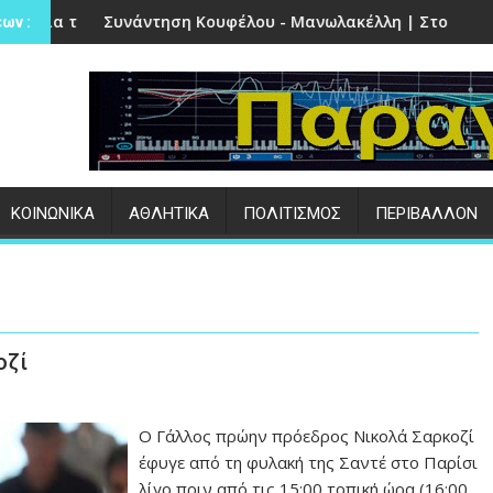
ν Πέτρα
η Κουφέλου - Μανωλακέλλη | Στο επίκεντρο το παλιό Κολυμ
Επιτυχημένες οι ε
ων :
ΚΟΙΝΩΝΙΚΑ
ΑΘΛΗΤΙΚΑ
ΠΟΛΙΤΙΣΜΟΣ
ΠΕΡΙΒΑΛΛΟΝ
οζί
Ο Γάλλος πρώην πρόεδρος Νικολά Σαρκοζί
έφυγε από τη φυλακή της Σαντέ στο Παρίσι
λίγο πριν από τις 15:00 τοπική ώρα (16:00