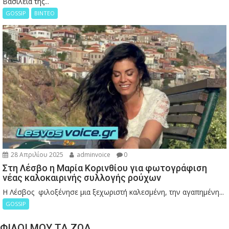
Βασιλεία της...
GOSSIP
ΒΙΝΤΕΟ
28 Απριλίου 2025
adminvoice
0
Στη Λέσβο η Μαρία Κορινθίου για φωτογράφιση
νέας καλοκαιρινής συλλογής ρούχων
Η Λέσβος φιλοξένησε μια ξεχωριστή καλεσμένη, την αγαπημένη...
GOSSIP
ΦΙΛΟΙ ΜΟΥ ΤΑ ΖΩΑ