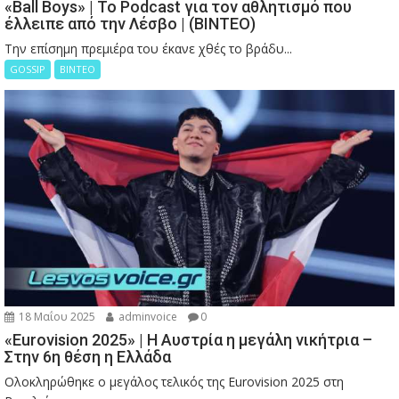
«Ball Boys» | Το Podcast για τον αθλητισμό που
έλλειπε από την Λέσβο | (ΒΙΝΤΕΟ)
Την επίσημη πρεμιέρα του έκανε χθές το βράδυ...
GOSSIP
ΒΙΝΤΕΟ
18 Μαΐου 2025
adminvoice
0
«Eurovision 2025» | Η Αυστρία η μεγάλη νικήτρια –
Στην 6η θέση η Ελλάδα
Ολοκληρώθηκε ο μεγάλος τελικός της Eurovision 2025 στη