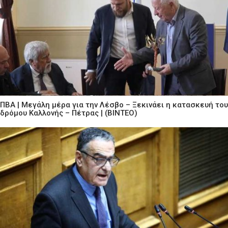
ΠΒΑ | Μεγάλη μέρα για την Λέσβο – Ξεκινάει η κατασκευή του
δρόμου Καλλονής – Πέτρας | (ΒΙΝΤΕΟ)