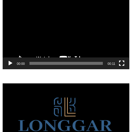
Πρόγραμμα
Αναπαραγωγής
Βίντεο
00:00
00:11