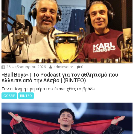
26 Φεβρουαρίου 2026
adminvoice
0
«Ball Boys» | Το Podcast για τον αθλητισμό που
έλλειπε από την Λέσβο | (ΒΙΝΤΕΟ)
Την επίσημη πρεμιέρα του έκανε χθές το βράδυ...
GOSSIP
ΒΙΝΤΕΟ