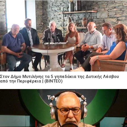
Στον Δήμο Μυτιλήνης τα 5 γηπεδάκια της Δυτικής Λέσβου
από την Περιφέρεια | (ΒΙΝΤΕΟ)