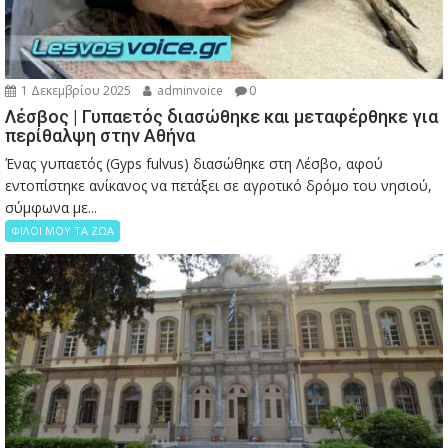
1 Δεκεμβρίου 2025
adminvoice
0
Λέσβος | Γυπαετός διασώθηκε και μεταφέρθηκε για
περίθαλψη στην Αθήνα
Ένας γυπαετός (Gyps fulvus) διασώθηκε στη Λέσβο, αφού
εντοπίστηκε ανίκανος να πετάξει σε αγροτικό δρόμο του νησιού,
σύμφωνα με...
ΦΙΛΟΙ ΜΟΥ ΤΑ ΖΩΑ