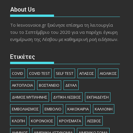
About Us
Το lesvosvoice.gr ξεκίνησε επίσημα τη λειτουργία
του το Σεπτέμβριο του 2020 για να παρέχει έγκυρη
ενημέρωση της Λέσβου με καθημερινή ροή ειδήσεων.
Ετικέτες
COVID
COVID TEST
SELF TEST
ΑΓΙΑΣΟΣ
ΑΙΟΛΙΚΟΣ
ΑΚΤΟΠΛΟΙΑ
ΒΟΣΤΑΝΕΙΟ
ΔΕΥΑΛ
ΔΗΜΟΣ ΜΥΤΙΛΗΝΗΣ
ΔΥΤΙΚΗ ΛΕΣΒΟΣ
ΕΚΠΑΙΔΕΥΣΗ
ΕΜΒΟΛΙΑΣΜΟΣ
ΕΜΒΟΛΙΟ
ΚΑΚΟΚΑΙΡΙΑ
ΚΑΛΛΟΝΗ
ΚΛΟΠΗ
ΚΟΡΟΝΟΙΟΣ
ΚΡΟΥΣΜΑΤΑ
ΛΕΣΒΟΣ
ΛΗΜΝΟΣ
ΛΙΜΕΝΙΚΗ ΑΣΤΥΝΟΜΙΑ
ΛΙΜΕΝΙΚΟ ΣΩΜΑ