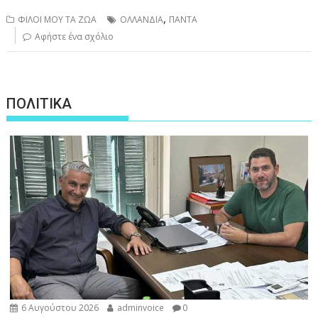
,
ΦΙΛΟΙ ΜΟΥ ΤΑ ΖΩΑ
ΟΛΛΑΝΔΙΑ
ΠΑΝΤΑ
Αφήστε ένα σχόλιο
ΠΟΛΙΤΙΚΑ
6 Αυγούστου 2026
adminvoice
0