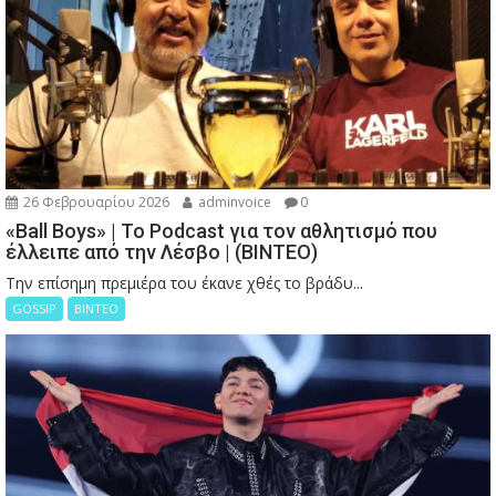
26 Φεβρουαρίου 2026
adminvoice
0
«Ball Boys» | Το Podcast για τον αθλητισμό που
έλλειπε από την Λέσβο | (ΒΙΝΤΕΟ)
Την επίσημη πρεμιέρα του έκανε χθές το βράδυ...
GOSSIP
ΒΙΝΤΕΟ