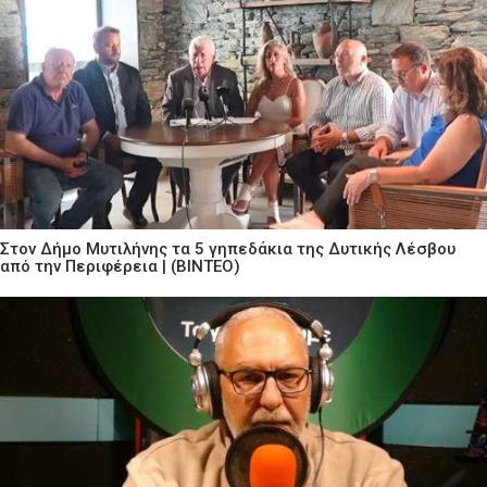
Στον Δήμο Μυτιλήνης τα 5 γηπεδάκια της Δυτικής Λέσβου
από την Περιφέρεια | (ΒΙΝΤΕΟ)