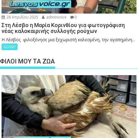
28 Απριλίου 2025
adminvoice
0
Στη Λέσβο η Μαρία Κορινθίου για φωτογράφιση
νέας καλοκαιρινής συλλογής ρούχων
Η Λέσβος φιλοξένησε μια ξεχωριστή καλεσμένη, την αγαπημένη...
GOSSIP
ΦΙΛΟΙ ΜΟΥ ΤΑ ΖΩΑ