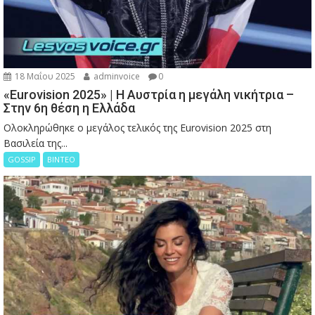
18 Μαΐου 2025
adminvoice
0
«Eurovision 2025» | Η Αυστρία η μεγάλη νικήτρια –
Στην 6η θέση η Ελλάδα
Ολοκληρώθηκε ο μεγάλος τελικός της Eurovision 2025 στη
Βασιλεία της...
GOSSIP
ΒΙΝΤΕΟ