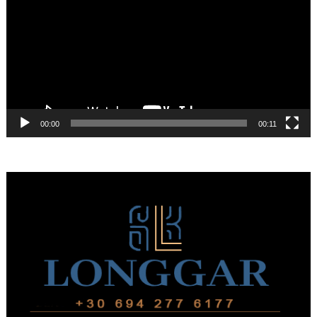
Βίντεο
00:00
00:11