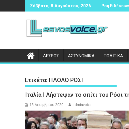
Περάστε
έζιας αντισφαίρισης
Δικογραφία σε βάρος 23χρονου ημεδαπού για τροχαίο
Συν
Σάββατο, 8 Αυγούστου, 2026
Ροή Ειδήσεων 
στο
περιεχόμενο
ΛΕΣΒΟΣ
ΑΣΤΥΝΟΜΙΚΑ
ΠΟΛΙΤΙΚΑ
Ετικέτα:
ΠΑΟΛΟ ΡΟΣΙ
Ιταλία | Λήστεψαν το σπίτι του Ρόσι τ
13 Δεκεμβρίου 2020
adminvoice