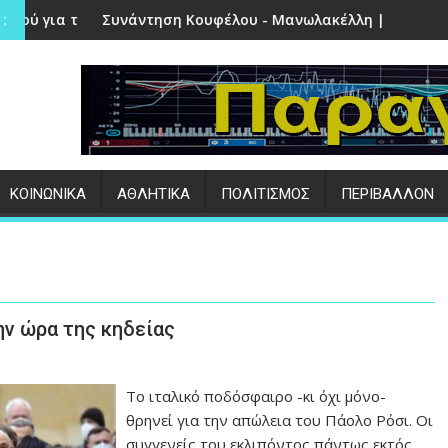
 στην Πέτρα
άντηση Κουφέλου - Μανωλακέλλη | Στο επίκεντρο το παλιό Κ
Επιτυχημένες 
:
ΚΟΙΝΩΝΙΚΑ
ΑΘΛΗΤΙΚΑ
ΠΟΛΙΤΙΣΜΟΣ
ΠΕΡΙΒΑΛΛΟΝ
ην ώρα της κηδείας
Το ιταλικό ποδόσφαιρο -κι όχι μόνο-
θρηνεί για την απώλεια του Πάολο Ρόσι. Οι
συγγενείς του εκλιπόντος πάντως εκτός