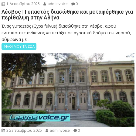
1 Δεκεμβρίου 2025
adminvoice
0
Λέσβος | Γυπαετός διασώθηκε και μεταφέρθηκε για
περίθαλψη στην Αθήνα
Ένας γυπαετός (Gyps fulvus) διασώθηκε στη Λέσβο, αφού
εντοπίστηκε ανίκανος να πετάξει σε αγροτικό δρόμο του νησιού,
σύμφωνα με...
ΦΙΛΟΙ ΜΟΥ ΤΑ ΖΩΑ
3 Σεπτεμβρίου 2025
adminvoice
0