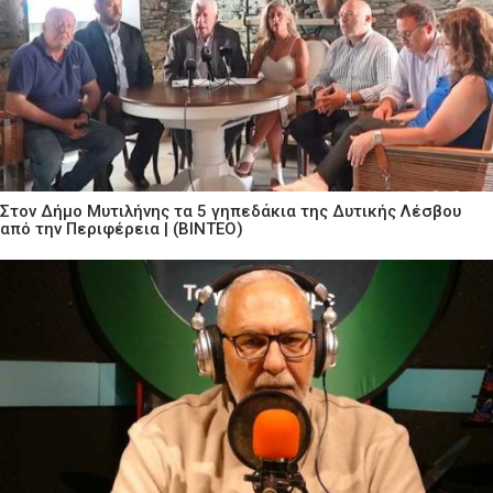
Στον Δήμο Μυτιλήνης τα 5 γηπεδάκια της Δυτικής Λέσβου
από την Περιφέρεια | (ΒΙΝΤΕΟ)