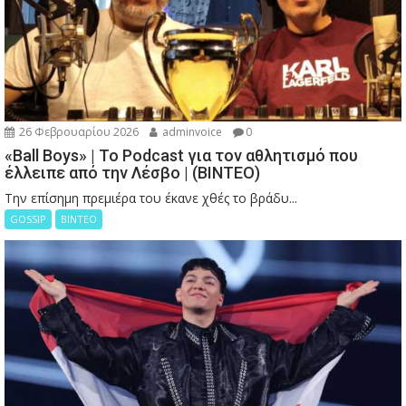
26 Φεβρουαρίου 2026
adminvoice
0
«Ball Boys» | Το Podcast για τον αθλητισμό που
έλλειπε από την Λέσβο | (ΒΙΝΤΕΟ)
Την επίσημη πρεμιέρα του έκανε χθές το βράδυ...
GOSSIP
ΒΙΝΤΕΟ