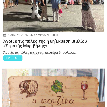
7 Ιουλίου 2026
adminvoice
0
Άνοιξε τις πύλες της η 6η Έκθεση Βιβλίου
«Στρατής Μυριβήλης»
Άνοιξε τις πύλες της χθες, Δευτέρα 6 Ιουλίου,...
ΠΟΛΙΤΙΣΜΟΣ