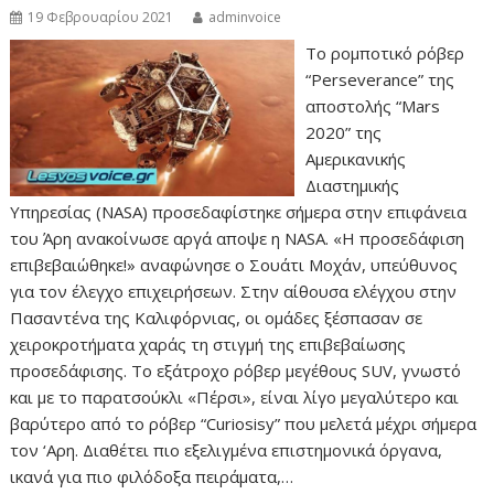
19 Φεβρουαρίου 2021
adminvoice
Το ρομποτικό ρόβερ
“Perseverance” της
αποστολής “Mars
2020” της
Αμερικανικής
Διαστημικής
Υπηρεσίας (NASA) προσεδαφίστηκε σήμερα στην επιφάνεια
του Άρη ανακοίνωσε αργά αποψε η NASA. «Η προσεδάφιση
επιβεβαιώθηκε!» αναφώνησε ο Σουάτι Μοχάν, υπεύθυνος
για τον έλεγχο επιχειρήσεων. Στην αίθουσα ελέγχου στην
Πασαντένα της Καλιφόρνιας, οι ομάδες ξέσπασαν σε
χειροκροτήματα χαράς τη στιγμή της επιβεβαίωσης
προσεδάφισης. Το εξάτροχο ρόβερ μεγέθους SUV, γνωστό
και με το παρατσούκλι «Πέρσι», είναι λίγο μεγαλύτερο και
βαρύτερο από το ρόβερ “Curiosisy” που μελετά μέχρι σήμερα
τον ‘Αρη. Διαθέτει πιο εξελιγμένα επιστημονικά όργανα,
ικανά για πιο φιλόδοξα πειράματα,…