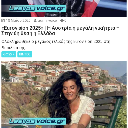
18 Μαΐου 2025
adminvoice
0
«Eurovision 2025» | Η Αυστρία η μεγάλη νικήτρια –
Στην 6η θέση η Ελλάδα
Ολοκληρώθηκε ο μεγάλος τελικός της Eurovision 2025 στη
Βασιλεία της...
GOSSIP
ΒΙΝΤΕΟ