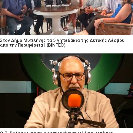
Στον Δήμο Μυτιλήνης τα 5 γηπεδάκια της Δυτικής Λέσβου
από την Περιφέρεια | (ΒΙΝΤΕΟ)