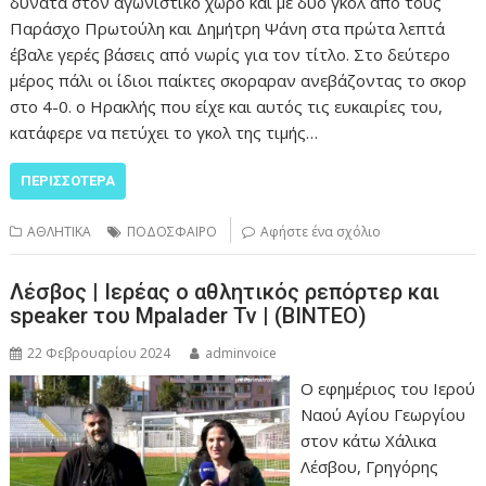
δυνατά στον αγωνιστικό χώρο και με δύο γκολ από τους
Παράσχο Πρωτούλη και Δημήτρη Ψάνη στα πρώτα λεπτά
έβαλε γερές βάσεις από νωρίς για τον τίτλο. Στο δεύτερο
μέρος πάλι οι ίδιοι παίκτες σκοραραν ανεβάζοντας το σκορ
στο 4-0. ο Ηρακλής που είχε και αυτός τις ευκαιρίες του,
κατάφερε να πετύχει το γκολ της τιμής…
ΠΕΡΙΣΣΌΤΕΡΑ
ΑΘΛΗΤΙΚΑ
ΠΟΔΟΣΦΑΙΡΟ
Αφήστε ένα σχόλιο
Λέσβος | Ιερέας ο αθλητικός ρεπόρτερ και
speaker του Mpalader Tv | (ΒΙΝΤΕΟ)
22 Φεβρουαρίου 2024
adminvoice
Ο εφημέριος του Ιερού
Ναού Αγίου Γεωργίου
στον κάτω Χάλικα
Λέσβου, Γρηγόρης