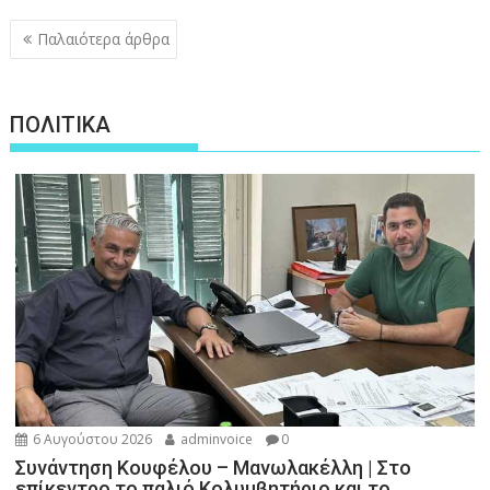
Πλοήγηση
Παλαιότερα άρθρα
άρθρων
ΠΟΛΙΤΙΚΑ
6 Αυγούστου 2026
adminvoice
0
Συνάντηση Κουφέλου – Μανωλακέλλη | Στο
επίκεντρο το παλιό Κολυμβητήριο και το