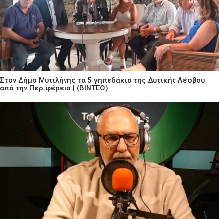
Στον Δήμο Μυτιλήνης τα 5 γηπεδάκια της Δυτικής Λέσβου
από την Περιφέρεια | (ΒΙΝΤΕΟ)