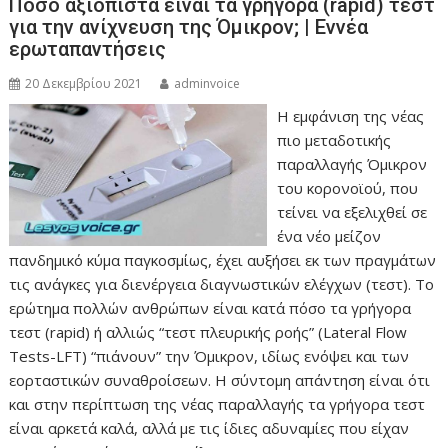
Πόσο αξιόπιστα είναι τα γρήγορα (rapid) τεστ
για την ανίχνευση της Όμικρον; | Εννέα
ερωταπαντήσεις
20 Δεκεμβρίου 2021
adminvoice
Η εμφάνιση της νέας
πιο μεταδοτικής
παραλλαγής Όμικρον
του κορονοϊού, που
τείνει να εξελιχθεί σε
ένα νέο μείζον
πανδημικό κύμα παγκοσμίως, έχει αυξήσει εκ των πραγμάτων
τις ανάγκες για διενέργεια διαγνωστικών ελέγχων (τεστ). Το
ερώτημα πολλών ανθρώπων είναι κατά πόσο τα γρήγορα
τεστ (rapid) ή αλλιώς “τεστ πλευρικής ροής” (Lateral Flow
Tests-LFT) “πιάνουν” την Όμικρον, ιδίως ενόψει και των
εορταστικών συναθροίσεων. Η σύντομη απάντηση είναι ότι
και στην περίπτωση της νέας παραλλαγής τα γρήγορα τεστ
είναι αρκετά καλά, αλλά με τις ίδιες αδυναμίες που είχαν