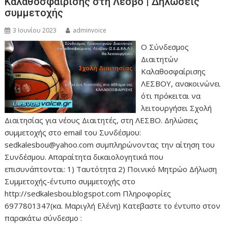
Καλαθοσφαίρισης στη Λέσβο | Δηλώσεις
συμμετοχής
3 Ιουνίου 2023
adminvoice
Ο Σύνδεσμος
Διαιτητών
Καλαθοσφαίρισης
ΛΕΣΒΟΥ, ανακοινώνει
ότι πρόκειται να
λειτουργήσει Σχολή
Διαιτησίας για νέους Διαιτητές, στη ΛΕΣΒΟ. Δηλώσεις
συμμετοχής στο email του Συνδέσμου:
sedkalesbou@yahoo.com συμπληρώνοντας την αίτηση του
Συνδέσμου. Απαραίτητα δικαιολογητικά που
επισυνάπτονται: 1) Ταυτότητα 2) Ποινικό Μητρώο Δήλωση
Συμμετοχής-έντυπο συμμετοχής στο
http://sedkalesbou.blogspot.com Πληροφορίες
6977801347(κα. Μαριγλή Ελένη) Κατεβαστε το έντυπο στον
παρακάτω σύνδεσμο :