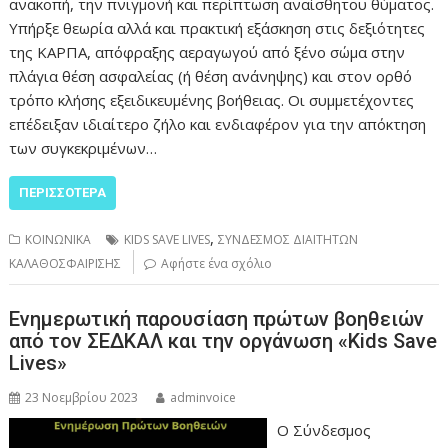
ανακοπή, την πνιγμονή και περίπτωση αναίσθητου θύματος.
Υπήρξε θεωρία αλλά και πρακτική εξάσκηση στις δεξιότητες
της ΚΑΡΠΑ, απόφραξης αεραγωγού από ξένο σώμα στην
πλάγια θέση ασφαλείας (ή θέση ανάνηψης) και στον ορθό
τρόπο κλήσης εξειδικευμένης βοήθειας. Οι συμμετέχοντες
επέδειξαν ιδιαίτερο ζήλο και ενδιαφέρον για την απόκτηση
των συγκεκριμένων…
ΠΕΡΙΣΣΌΤΕΡΑ
,
ΚΟΙΝΩΝΙΚΑ
KIDS SAVE LIVES
ΣΥΝΔΕΣΜΟΣ ΔΙΑΙΤΗΤΩΝ
ΚΑΛΑΘΟΣΦΑΙΡΙΣΗΣ
Αφήστε ένα σχόλιο
Ενημερωτική παρουσίαση πρώτων βοηθειών
από τον ΣΕΔΚΑΛ και την οργάνωση «Kids Save
Lives»
23 Νοεμβρίου 2023
adminvoice
Ο Σύνδεσμος