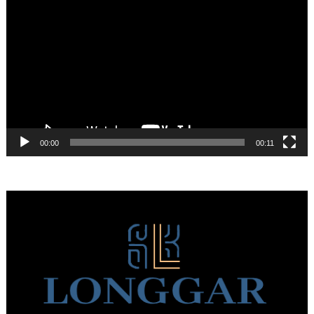
Αναπαραγωγής
Βίντεο
00:00
00:11