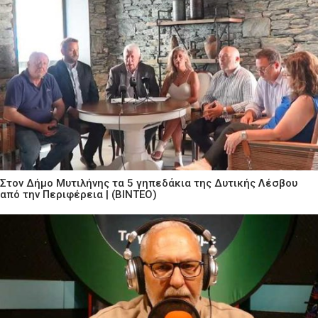
Στον Δήμο Μυτιλήνης τα 5 γηπεδάκια της Δυτικής Λέσβου
από την Περιφέρεια | (ΒΙΝΤΕΟ)