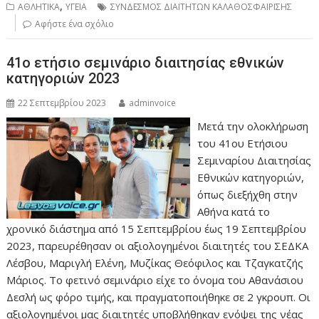
,
ΑΘΛΗΤΙΚΑ
ΥΓΕΙΑ
ΣΥΝΔΕΣΜΟΣ ΔΙΑΙΤΗΤΩΝ ΚΑΛΑΘΟΣΦΑΙΡΙΣΗΣ
Αφήστε ένα σχόλιο
41ο ετήσιο σεμινάριο διαιτησίας εθνικών
κατηγοριών 2023
22 Σεπτεμβρίου 2023
adminvoice
Μετά την ολοκλήρωση
του 41ου Ετήσιου
Σεμιναρίου Διαιτησίας
Εθνικών κατηγοριών,
όπως διεξήχθη στην
Αθήνα κατά το
χρονικό διάστημα από 15 Σεπτεμβρίου έως 19 Σεπτεμβρίου
2023, παρευρέθησαν οι αξιολογημένοι διαιτητές του ΣΕΔΚΑ
Λέσβου, Μαριγλή Ελένη, Μυζίκας Θεόφιλος και Τζαγκατζής
Μάριος. Το φετινό σεμινάριο είχε το όνομα του Αθανάσιου
Δεσλή ως φόρο τιμής, και πραγματοποιήθηκε σε 2 γκρουπ. Οι
αξιολογημένοι μας διαιτητές υποβλήθηκαν ενόψει της νέας