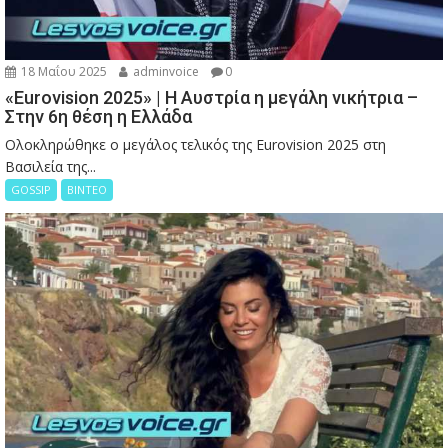
18 Μαΐου 2025
adminvoice
0
«Eurovision 2025» | Η Αυστρία η μεγάλη νικήτρια –
Στην 6η θέση η Ελλάδα
Ολοκληρώθηκε ο μεγάλος τελικός της Eurovision 2025 στη
Βασιλεία της...
GOSSIP
ΒΙΝΤΕΟ