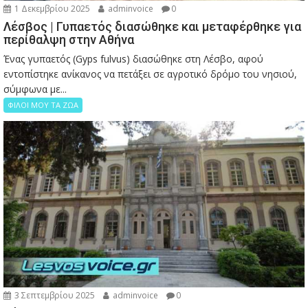
1 Δεκεμβρίου 2025
adminvoice
0
Λέσβος | Γυπαετός διασώθηκε και μεταφέρθηκε για
περίθαλψη στην Αθήνα
Ένας γυπαετός (Gyps fulvus) διασώθηκε στη Λέσβο, αφού
εντοπίστηκε ανίκανος να πετάξει σε αγροτικό δρόμο του νησιού,
σύμφωνα με...
ΦΙΛΟΙ ΜΟΥ ΤΑ ΖΩΑ
3 Σεπτεμβρίου 2025
adminvoice
0