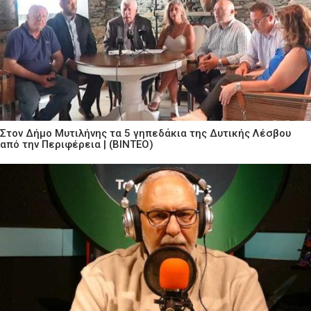
Στον Δήμο Μυτιλήνης τα 5 γηπεδάκια της Δυτικής Λέσβου
από την Περιφέρεια | (ΒΙΝΤΕΟ)