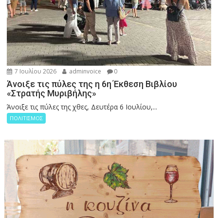
7 Ιουλίου 2026
adminvoice
0
Άνοιξε τις πύλες της η 6η Έκθεση Βιβλίου
«Στρατής Μυριβήλης»
Άνοιξε τις πύλες της χθες, Δευτέρα 6 Ιουλίου,...
ΠΟΛΙΤΙΣΜΟΣ