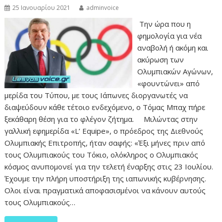
25 Ιανουαρίου 2021
adminvoice
Την ώρα που η
φημολογία για νέα
αναβολή ή ακόμη και
ακύρωση των
Ολυμπιακών Αγώνων,
«φουντώνει» από
μερίδα του Τύπου, με τους Ιάπωνες διοργανωτές να
διαψεύδουν κάθε τέτοιο ενδεχόμενο, ο Τόμας Μπαχ πήρε
ξεκάθαρη θέση για το φλέγον ζήτημα. Μιλώντας στην
γαλλική εφημερίδα «L’ Equipe», ο πρόεδρος της Διεθνούς
Ολυμπιακής Επιτροπής, ήταν σαφής: «Έξι μήνες πριν από
τους Ολυμπιακούς του Τόκιο, ολόκληρος ο Ολυμπιακός
κόσμος ανυπομονεί για την τελετή έναρξης στις 23 Ιουλίου.
Έχουμε την πλήρη υποστήριξη της ιαπωνικής κυβέρνησης.
Ολοι είναι πραγματικά αποφασισμένοι να κάνουν αυτούς
τους Ολυμπιακούς…