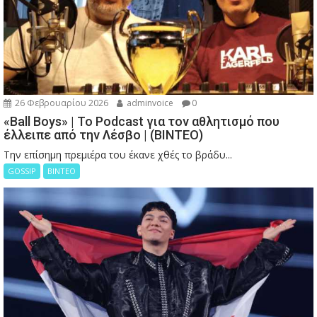
26 Φεβρουαρίου 2026
adminvoice
0
«Ball Boys» | Το Podcast για τον αθλητισμό που
έλλειπε από την Λέσβο | (ΒΙΝΤΕΟ)
Την επίσημη πρεμιέρα του έκανε χθές το βράδυ...
GOSSIP
ΒΙΝΤΕΟ