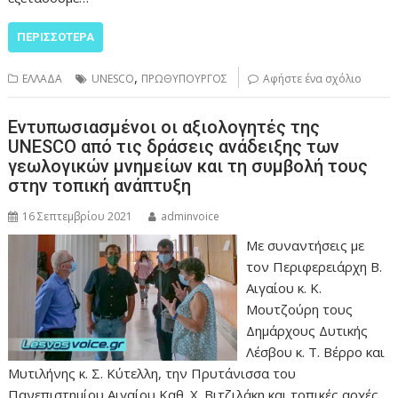
ΠΕΡΙΣΣΌΤΕΡΑ
,
ΕΛΛΑΔΑ
UNESCO
ΠΡΩΘΥΠΟΥΡΓΟΣ
Αφήστε ένα σχόλιο
Εντυπωσιασμένοι οι αξιολογητές της
UNESCO από τις δράσεις ανάδειξης των
γεωλογικών μνημείων και τη συμβολή τους
στην τοπική ανάπτυξη
16 Σεπτεμβρίου 2021
adminvoice
Με συναντήσεις με
τον Περιφερειάρχη Β.
Αιγαίου κ. Κ.
Μουτζούρη τους
Δημάρχους Δυτικής
Λέσβου κ. Τ. Βέρρο και
Μυτιλήνης κ. Σ. Κύτελλη, την Πρυτάνισσα του
Πανεπιστημίου Αιγαίου Καθ. Χ. Βιτζιλάκη και τοπικές αρχές