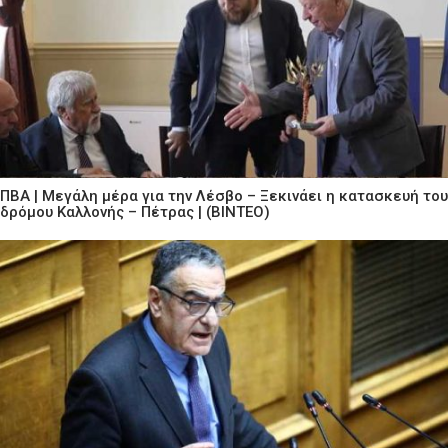
ΠΒΑ | Μεγάλη μέρα για την Λέσβο – Ξεκινάει η κατασκευή του
δρόμου Καλλονής – Πέτρας | (ΒΙΝΤΕΟ)