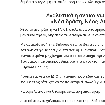
δημόσια συγγνώμη και απόσυρση της
«χυδαίας»
α
Αναλυτικά η ανακοίνω
«Νέα δράση, Νέος Δ
Χθες το μεσημέρι, η ΑΔΕΛ Α.Ε. επέλεξε να υποτιμή
βάναυσα την αξιοπρέπεια των ανθρώπων με αναπη
Με ανακοίνωσή της δήλωσε ότι, το Seatrac τη
εστάλη στην Πάτρα για επισκευή. Η ανακοίνωση 
συγκεκριμένο μηχάνημα Seatrac που μέχρι πρι
Τσαμάκια» απομακρύνθηκε όχι για επισκευή, 
Πύργων Θερμής.
Πρόκειται για το ΙΔΙΟ μηχάνημα που εδώ και χ
που φέτος “έτυχε” να τοποθετηθεί αλλού για
Ρωτάμε λοιπόν και θέλουμε ξεκάθαρη απάντηση.
Από πότε είναι χαλασμένο το seatrac της πλαζ Τσα