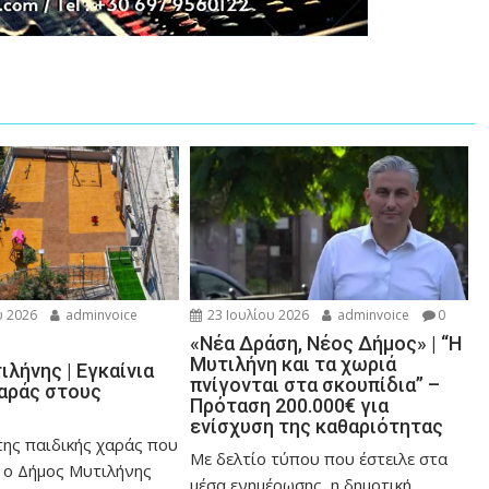
 2026
adminvoice
23 Ιουλίου 2026
adminvoice
0
«Νέα Δράση, Νέος Δήμος» | “Η
Μυτιλήνη και τα χωριά
λήνης | Εγκαίνια
πνίγονται στα σκουπίδια” –
χαράς στους
Πρόταση 200.000€ για
ενίσχυση της καθαριότητας
της παιδικής χαράς που
Με δελτίο τύπου που έστειλε στα
 ο Δήμος Μυτιλήνης
μέσα ενημέρωσης, η δημοτική