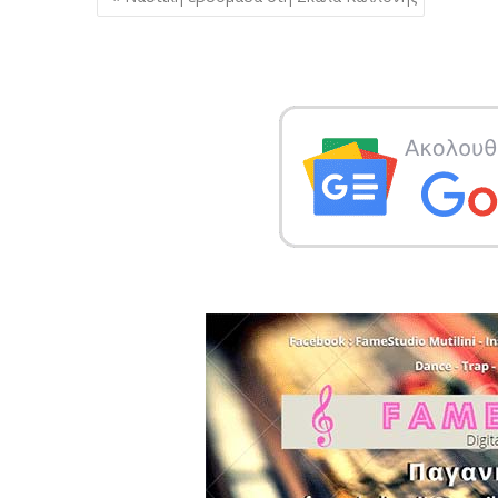
άρθρων