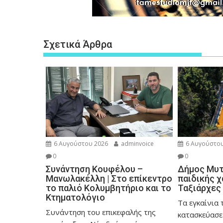
Σχετικά Άρθρα
6 Αυγούστου 2026
adminvoice
6 Αυγούστου
0
0
Συνάντηση Κουφέλου –
Δήμος Μυτι
Μανωλακέλλη | Στο επίκεντρο
παιδικής 
το παλιό Κολυμβητήριο και το
Ταξιάρχες
Κτηματολόγιο
Tα εγκαίνια 
Συνάντηση του επικεφαλής της
κατασκεύασε