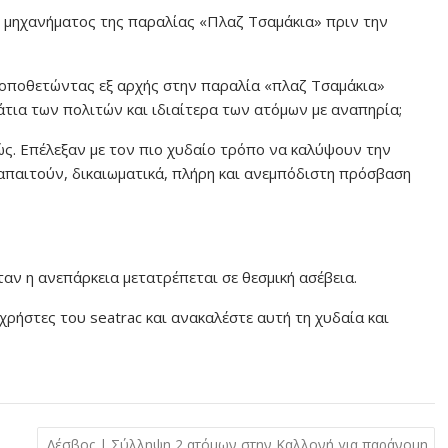
ου μηχανήματος της παραλίας «Πλαζ Τσαμάκια» πριν την
τοποθετώντας εξ αρχής στην παραλία «πλαζ Τσαμάκια»
τια των πολιτών και ιδιαίτερα των ατόμων με αναπηρία;
ώς. Επέλεξαν με τον πιο χυδαίο τρόπο να καλύψουν την
απαιτούν, δικαιωματικά, πλήρη και ανεμπόδιστη πρόσβαση
αν η ανεπάρκεια μετατρέπεται σε θεσμική ασέβεια.
ρήστες του seatrac και ανακαλέστε αυτή τη χυδαία και
Λέσβος | Σύλληψη 2 ατόμων στην Καλλονή για παράνομη