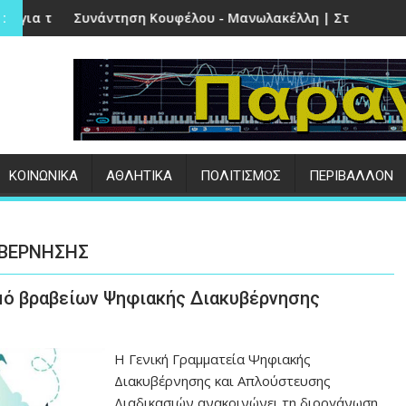
ην Πέτρα
ση Κουφέλου - Μανωλακέλλη | Στο επίκεντρο το παλιό Κολυ
Επιτυχημένες οι 
:
ΚΟΙΝΩΝΙΚΑ
ΑΘΛΗΤΙΚΑ
ΠΟΛΙΤΙΣΜΟΣ
ΠΕΡΙΒΑΛΛΟΝ
ΥΒΕΡΝΗΣΗΣ
σμό βραβείων Ψηφιακής Διακυβέρνησης
Η Γενική Γραμματεία Ψηφιακής
Διακυβέρνησης και Απλούστευσης
Διαδικασιών ανακοινώνει τη διοργάνωση