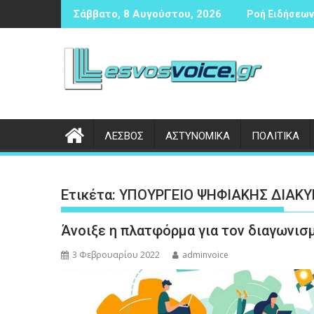
Περάστε
ς αντισφαίρισης
Δικογραφία σε βάρος 23χρονου ημεδαπού για τροχαίο στ
Συνάντη
Σάββατο, 8 Αυγούστου, 2026
Ροή Ειδήσεων 
στο
περιεχόμενο
ΛΕΣΒΟΣ
ΑΣΤΥΝΟΜΙΚΑ
ΠΟΛΙΤΙΚΑ
Ετικέτα:
ΥΠΟΥΡΓΕΙΟ ΨΗΦΙΑΚΗΣ ΔΙΑΚ
Άνοιξε η πλατφόρμα για τον διαγωνι
3 Φεβρουαρίου 2022
adminvoice