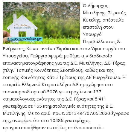
Ο Δήμαρχος
Μυτιλήνης, Στρατής
Κύτελης, απέστειλε
επιστολή στον
Υπουργό
Περιβάλλοντος &
Ενέργειας, Κωνσταντίνο Σκρέκα και στον Υφυπουργό του
Υπουργείου, Γεώργιο Αμυρά, με θέμα την διαδικασία
επανακτηματογράφησης για τις Δ.Ε. Μυτιλήνης, Δ.Ε. Γέρας
(πλην Τοπικής Κοινότητας Σκοπέλου), καθώς και της
τοπικής Κοινότητας Κάτω Τρίτους της ΔΕ Ευεργέτουλα. Η
εταιρεία Ελληνικό Κτηματολόγιο Α.Ε προχώρησε στο
επαναπροσδιορισμό 5076 γεωτεμαχίων σε 137
κτηματολογικές ενότητες της Δ.Ε. Γέρας και 5.411
γεωτεμάχια σε 165 κτηματολογικές ενότητες της Δ.Ε.
Μυτιλήνης. Με το αριθ. πρωτ. 2013494/07.05.2020 έγγραφο
της, αναφέρει ότι στα 10486 γεωτεμάχια,
πραγματοποιήθηκαν αυτοψίες σε ένα ποσοστό…