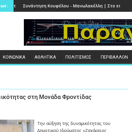
 Πέτρα
 Κουφέλου - Μανωλακέλλη | Στο επίκεντρο το παλιό Κολυμβ
Επιτυχημένες οι εκ
ων :
ΚΟΙΝΩΝΙΚΑ
ΑΘΛΗΤΙΚΑ
ΠΟΛΙΤΙΣΜΟΣ
ΠΕΡΙΒΑΛΛΟΝ
αμικότητας στη Μονάδα Φροντίδας
Την αύξηση της δυναμικότητας του
Δημοτικού Ιδρύματος «Ζαχάρειος