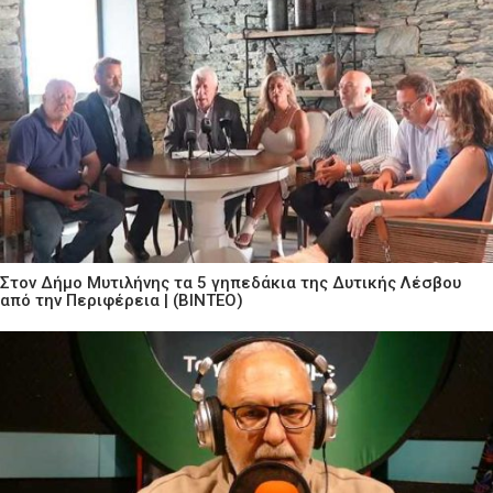
Στον Δήμο Μυτιλήνης τα 5 γηπεδάκια της Δυτικής Λέσβου
από την Περιφέρεια | (ΒΙΝΤΕΟ)