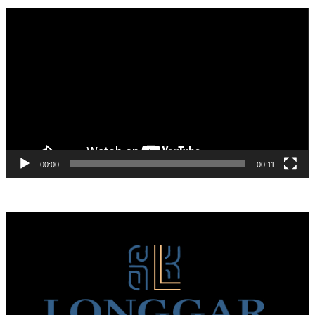
Πρόγραμμα
Αναπαραγωγής
Βίντεο
00:00
00:11