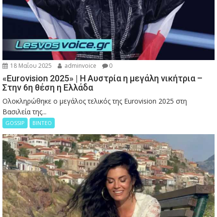
18 Μαΐου 2025
adminvoice
0
«Eurovision 2025» | Η Αυστρία η μεγάλη νικήτρια –
Στην 6η θέση η Ελλάδα
Ολοκληρώθηκε ο μεγάλος τελικός της Eurovision 2025 στη
Βασιλεία της...
GOSSIP
ΒΙΝΤΕΟ