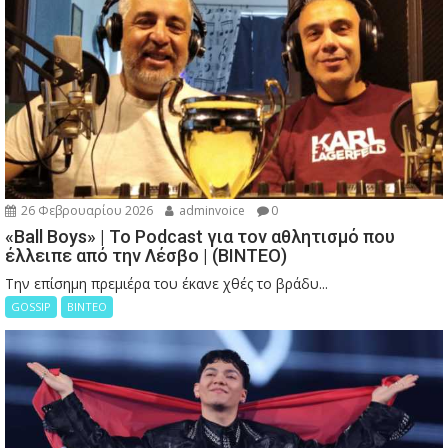
26 Φεβρουαρίου 2026
adminvoice
0
«Ball Boys» | Το Podcast για τον αθλητισμό που
έλλειπε από την Λέσβο | (ΒΙΝΤΕΟ)
Την επίσημη πρεμιέρα του έκανε χθές το βράδυ...
GOSSIP
ΒΙΝΤΕΟ