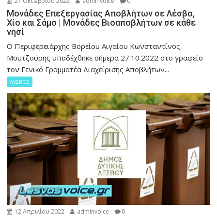
27 Οκτωβρίου 2022
adminvoice
0
Μονάδες Επεξεργασίας Αποβλήτων σε Λέσβο,
Χίο και Σάμο | Μονάδες Βιοαποβλήτων σε κάθε
νησί
Ο Περιφερειάρχης Βορείου Αιγαίου Κωνσταντίνος
Μουτζούρης υποδέχθηκε σήμερα 27.10.2022 στο γραφείο
τον Γενικό Γραμματέα Διαχείρισης Αποβλήτων...
ΛΕΣΒΟΣ
12 Απριλίου 2022
adminvoice
0