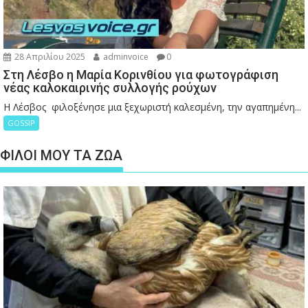
28 Απριλίου 2025
adminvoice
0
Στη Λέσβο η Μαρία Κορινθίου για φωτογράφιση
νέας καλοκαιρινής συλλογής ρούχων
Η Λέσβος φιλοξένησε μια ξεχωριστή καλεσμένη, την αγαπημένη...
GOSSIP
ΦΙΛΟΙ ΜΟΥ ΤΑ ΖΩΑ