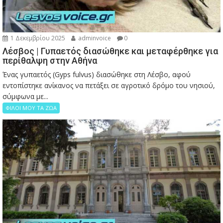
1 Δεκεμβρίου 2025
adminvoice
0
Λέσβος | Γυπαετός διασώθηκε και μεταφέρθηκε για
περίθαλψη στην Αθήνα
Ένας γυπαετός (Gyps fulvus) διασώθηκε στη Λέσβο, αφού
εντοπίστηκε ανίκανος να πετάξει σε αγροτικό δρόμο του νησιού,
σύμφωνα με...
ΦΙΛΟΙ ΜΟΥ ΤΑ ΖΩΑ