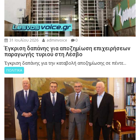
31 Ιουλίου 2026
adminvoice
0
Έγκριση δαπάνης για αποζημίωση επιχειρήσεων
παραγωγής τυριού στη Λέσβο
Έγκριση δαπάνης για την καταβολή αποζημίωσης σε πέντε...
ΠΟΛΙΤΙΚΑ