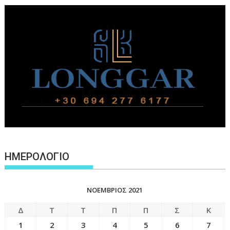
ΗΜΕΡΟΛΟΓΙΟ
ΝΟΈΜΒΡΙΟΣ 2021
Δ
Τ
Τ
Π
Π
Σ
Κ
1
2
3
4
5
6
7