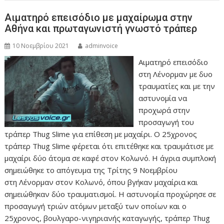
Αιματηρό επεισόδιο με μαχαίρωμα στην
Αθήνα και πρωταγωνιστή γνωστό τράπερ
10 Νοεμβρίου 2021
adminvoice
Αιματηρό επεισόδιο
στη Λένορμαν με δυο
τραυματίες και με την
αστυνομία να
προχωρά στην
προσαγωγή του
τράπερ Thug Slime για επίθεση με μαχαίρι. Ο 25χρονος
τράπερ Thug Slime φέρεται ότι επιτέθηκε και τραυμάτισε με
μαχαίρι δύο άτομα σε καφέ στον Κολωνό. Η άγρια συμπλοκή
σημειώθηκε το απόγευμα της Τρίτης 9 Νοεμβρίου
στη Λένορμαν στον Κολωνό, όπου βγήκαν μαχαίρια και
σημειώθηκαν δύο τραυματισμοί. Η αστυνομία προχώρησε σε
προσαγωγή τριών ατόμων μεταξύ των οποίων και ο
25χρονος, βουλγαρο-νιγηριανής καταγωγής, τράπερ Thug