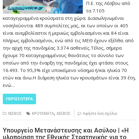
Π.Ε. της Λέσβου από
τα 7.105
καταγεγραμμένα κρούσματα στη χώρα. Διασωληνωμένοι
νοσηλεύονται 489 συμπολίτες μας, εκ των οποίων οι 405
είναι ανεμβολίαστοι ή μερικώς εμβολιασμένοι και 84 είναι
πλήρως εμβολιασμένοι, ενώ από τις ΜΕΘ έχουν εξέλθει από
την αρχή της πανδημίας 3.374 ασθενείς.Τέλος, σήμερα
έχουμε 70 καταγεγραμμένους θανάτους το σύνολο των
οποίων από την έναρξη της πανδημίας έχει φτάσει στους
16.493. Το 95,3% είχε υποκείμενο νόσημα ή/και ηλικία 70
ετών και άνω.Η διάμεση ηλικία των κρουσμάτων είναι 39 έτη,
ενώ…
ΠΕΡΙΣΣΌΤΕΡΑ
,
ΛΕΣΒΟΣ
ΚΡΟΥΣΜΑΤΑ
ΛΕΣΒΟΣ
Αφήστε ένα σχόλιο
Υπουργείο Μετανάστευσης και Ασύλου | «Η
υλοποίηση της Εθνικής Στρατηγικής για το