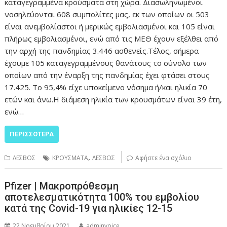
καταγεγραμμένα κρούσματα στη χώρα. Διασωληνωμένοι
νοσηλεύονται 608 συμπολίτες μας, εκ των οποίων οι 503
είναι ανεμβολίαστοι ή μερικώς εμβολιασμένοι και 105 είναι
πλήρως εμβολιασμένοι, ενώ από τις ΜΕΘ έχουν εξέλθει από
την αρχή της πανδημίας 3.446 ασθενείς.Τέλος, σήμερα
έχουμε 105 καταγεγραμμένους θανάτους το σύνολο των
οποίων από την έναρξη της πανδημίας έχει φτάσει στους
17.425. Το 95,4% είχε υποκείμενο νόσημα ή/και ηλικία 70
ετών και άνω.Η διάμεση ηλικία των κρουσμάτων είναι 39 έτη,
ενώ…
ΠΕΡΙΣΣΌΤΕΡΑ
,
ΛΕΣΒΟΣ
ΚΡΟΥΣΜΑΤΑ
ΛΕΣΒΟΣ
Αφήστε ένα σχόλιο
Pfizer | Μακροπρόθεσμη
αποτελεσματικότητα 100% του εμβολίου
κατά της Covid-19 για ηλικίες 12-15
22 Νοεμβρίου 2021
adminvoice