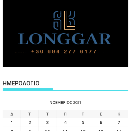
ΗΜΕΡΟΛΟΓΙΟ
ΝΟΈΜΒΡΙΟΣ 2021
Δ
Τ
Τ
Π
Π
Σ
Κ
1
2
3
4
5
6
7