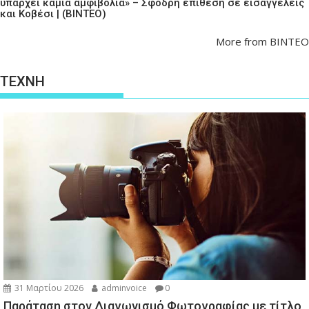
υπάρχει καμία αμφιβολία» – Σφοδρή επίθεση σε εισαγγελείς
και Κοβέσι | (ΒΙΝΤΕΟ)
More from ΒΙΝΤΕΟ
ΤΕΧΝΗ
31 Μαρτίου 2026
adminvoice
0
Παράταση στον Διαγωνισμό Φωτογραφίας με τίτλο