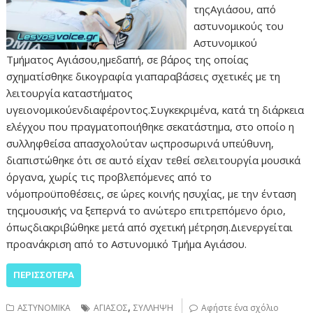
τηςΑγιάσου, από
αστυνομικούς του
Αστυνομικού
Τμήματος Αγιάσου,ημεδαπή, σε βάρος της οποίας
σχηματίσθηκε δικογραφία γιαπαραβάσεις σχετικές με τη
λειτουργία καταστήματος
υγειονομικούενδιαφέροντος.Συγκεκριμένα, κατά τη διάρκεια
ελέγχου που πραγματοποιήθηκε σεκατάστημα, στο οποίο η
συλληφθείσα απασχολούταν ωςπροσωρινά υπεύθυνη,
διαπιστώθηκε ότι σε αυτό είχαν τεθεί σελειτουργία μουσικά
όργανα, χωρίς τις προβλεπόμενες από το
νόμοπροϋποθέσεις, σε ώρες κοινής ησυχίας, με την ένταση
τηςμουσικής να ξεπερνά το ανώτερο επιτρεπόμενο όριο,
όπωςδιακριβώθηκε μετά από σχετική μέτρηση.Διενεργείται
προανάκριση από το Αστυνομικό Τμήμα Αγιάσου.
ΠΕΡΙΣΣΌΤΕΡΑ
,
ΑΣΤΥΝΟΜΙΚΑ
ΑΓΙΑΣΟΣ
ΣΥΛΛΗΨΗ
Αφήστε ένα σχόλιο