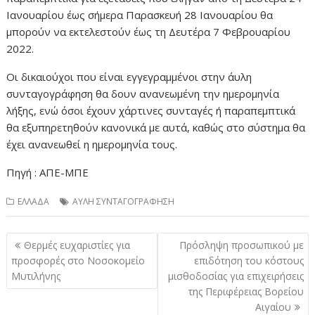
Ιανουαρίου έως σήμερα Παρασκευή 28 Ιανουαρίου θα
μπορούν να εκτελεστούν έως τη Δευτέρα 7 Φεβρουαρίου
2022.
Οι δικαιούχοι που είναι εγγεγραμμένοι στην άυλη
συνταγογράφηση θα δουν ανανεωμένη την ημερομηνία
λήξης, ενώ όσοι έχουν χάρτινες συνταγές ή παραπεμπτικά
θα εξυπηρετηθούν κανονικά με αυτά, καθώς στο σύστημα θα
έχει ανανεωθεί η ημερομηνία τους.
Πηγή : ΑΠΕ-ΜΠΕ
ΕΛΛΑΔΑ
ΑΥΛΗ ΣΥΝΤΑΓΟΓΡΑΦΗΣΗ
Πλοήγηση
Θερμές ευχαριστίες για
Πρόσληψη προσωπικού με
άρθρων
προσφορές στο Νοσοκομείο
επιδότηση του κόστους
Μυτιλήνης
μισθοδοσίας για επιχειρήσεις
της Περιφέρειας Βορείου
Αιγαίου