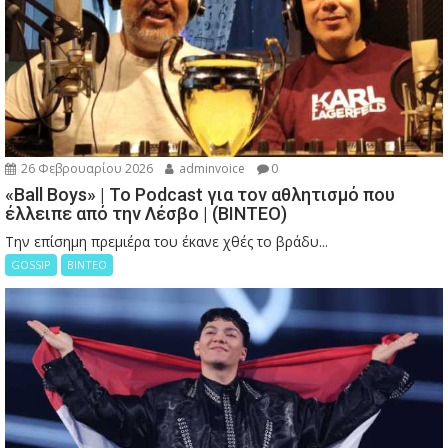
26 Φεβρουαρίου 2026
adminvoice
0
«Ball Boys» | Το Podcast για τον αθλητισμό που
έλλειπε από την Λέσβο | (ΒΙΝΤΕΟ)
Την επίσημη πρεμιέρα του έκανε χθές το βράδυ...
GOSSIP
ΒΙΝΤΕΟ