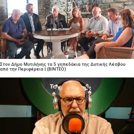
Στον Δήμο Μυτιλήνης τα 5 γηπεδάκια της Δυτικής Λέσβου
από την Περιφέρεια | (ΒΙΝΤΕΟ)