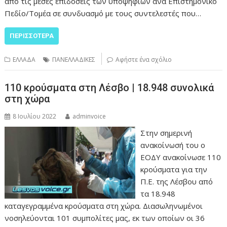
από τις μέσες επιδόσεις των υποψηφίων ανά Επιστημονικό
Πεδίο/Τομέα σε συνδυασμό με τους συντελεστές που…
ΠΕΡΙΣΣΌΤΕΡΑ
ΕΛΛΑΔΑ
ΠΑΝΕΛΛΑΔΙΚΕΣ
Αφήστε ένα σχόλιο
110 κρούσματα στη Λέσβο | 18.948 συνολικά
στη χώρα
8 Ιουλίου 2022
adminvoice
Στην σημερινή
ανακοίνωσή του ο
ΕΟΔΥ ανακοίνωσε 110
κρούσματα για την
Π.Ε. της Λέσβου από
τα 18.948
καταγεγραμμένα κρούσματα στη χώρα. Διασωληνωμένοι
νοσηλεύονται 101 συμπολίτες μας, εκ των οποίων οι 36