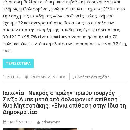
είναι ανεμβολίαστοι ή μερικώς εμβολιασμένοι και 65 είναι
πλήρως εμβολιασμένοι, ενώ από τις ΜΕΘ έχουν εξέλθει από
την αρχή της πανδημίας 4.741 ασθενείς.Τέλος, σήμερα
έχουμε 22 καταγεγραμμένους θανάτους το σύνολο των
οποίων από την έναρξη της πανδημίας έχει φτάσει στους
30.422.Το 95,7% είχε υποκείμενο νόσημα ή/και ηλικία 70
ετών και άνω.Η διάμεση ηλικία των κρουσμάτων είναι 37 έτη,
ενώ…
ΠΕΡΙΣΣΌΤΕΡΑ
,
ΛΕΣΒΟΣ
ΚΡΟΥΣΜΑΤΑ
ΛΕΣΒΟΣ
Αφήστε ένα σχόλιο
Ιαπωνία | Νεκρός ο πρώην πρωθυπουργός
Σίνζο Άμπε μετά από δολοφονική επίθεση |
Κυρ.Μητσοτάκης: «Είναι επίθεση στην ίδια τη
Δημοκρατία»
8 Ιουλίου 2022
adminvoice