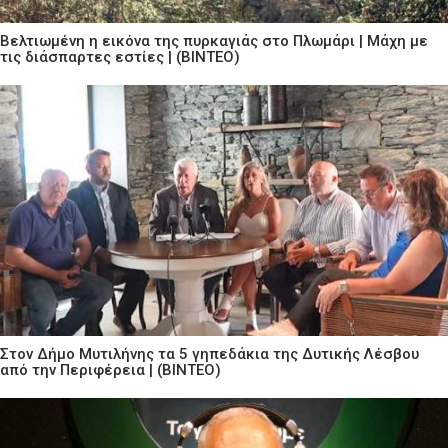
Βελτιωμένη η εικόνα της πυρκαγιάς στο Πλωμάρι | Μάχη με
τις διάσπαρτες εστίες | (ΒΙΝΤΕΟ)
Στον Δήμο Μυτιλήνης τα 5 γηπεδάκια της Δυτικής Λέσβου
από την Περιφέρεια | (ΒΙΝΤΕΟ)