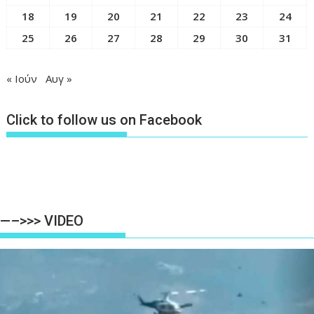
18
19
20
21
22
23
24
25
26
27
28
29
30
31
« Ιούν
Αυγ »
Click to follow us on Facebook
—–>>> VIDEO