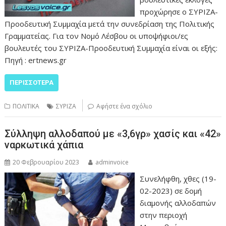
προχώρησε ο ΣΥΡΙΖΑ-
Προοδευτική Συμμαχία μετά την συνεδρίαση της Πολιτικής
Γραμματείας. Για τον Νομό Λέσβου οι υποψήφιοι/ες
βουλευτές του ΣΥΡΙΖΑ-Προοδευτική Συμμαχία είναι οι εξής:
Πηγή : ertnews.gr
ΠΕΡΙΣΣΌΤΕΡΑ
ΠΟΛΙΤΙΚΑ
ΣΥΡΙΖΑ
Αφήστε ένα σχόλιο
Σύλληψη αλλοδαπού με «3,6γρ» χασίς και «42»
ναρκωτικά χάπια
20 Φεβρουαρίου 2023
adminvoice
Συνελήφθη, χθες (19-
02-2023) σε δομή
διαμονής αλλοδαπών
στην περιοχή