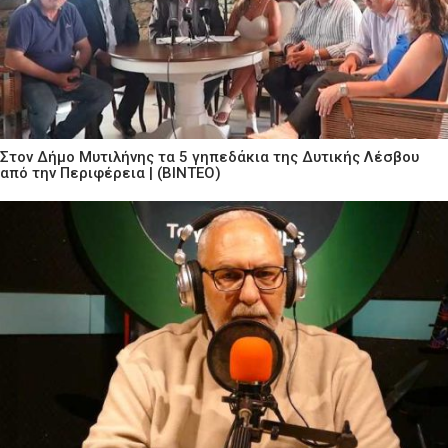
Στον Δήμο Μυτιλήνης τα 5 γηπεδάκια της Δυτικής Λέσβου
από την Περιφέρεια | (ΒΙΝΤΕΟ)