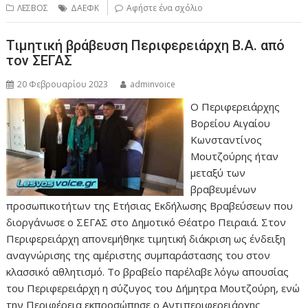
ΛΕΣΒΟΣ
ΔΑΕΦΚ
Αφήστε ένα σχόλιο
Τιμητική βράβευση Περιφερειάρχη Β.Α. από
τον ΣΕΓΑΣ
20 Φεβρουαρίου 2023
adminvoice
Ο Περιφερειάρχης
Βορείου Αιγαίου
Κωνσταντίνος
Μουτζούρης ήταν
μεταξύ των
βραβευμένων
προσωπικοτήτων της Ετήσιας Εκδήλωσης Βραβεύσεων που
διοργάνωσε ο ΣΕΓΑΣ στο Δημοτικό Θέατρο Πειραιά. Στον
Περιφερειάρχη απονεμήθηκε τιμητική διάκριση ως ένδειξη
αναγνώρισης της αμέριστης συμπαράστασης του στον
κλασσικό αθλητισμό. Το βραβείο παρέλαβε λόγω απουσίας
του Περιφερειάρχη η σύζυγος του Δήμητρα Μουτζούρη, ενώ
την Περιφέρεια εκπροσώπησε ο Αντιπεριφερειάρχης