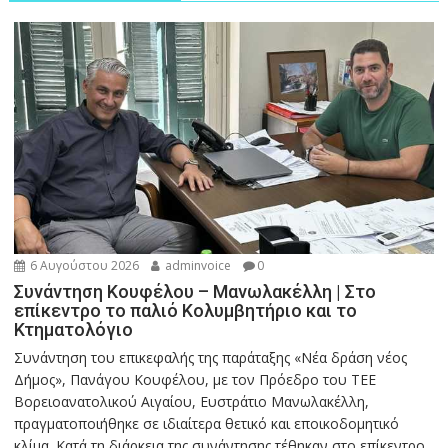
6 Αυγούστου 2026
adminvoice
0
Συνάντηση Κουφέλου – Μανωλακέλλη | Στο
επίκεντρο το παλιό Κολυμβητήριο και το
Κτηματολόγιο
Συνάντηση του επικεφαλής της παράταξης «Νέα δράση νέος
Δήμος», Πανάγου Κουφέλου, με τον Πρόεδρο του ΤΕΕ
Βορειοανατολικού Αιγαίου, Ευστράτιο Μανωλακέλλη,
πραγματοποιήθηκε σε ιδιαίτερα θετικό και εποικοδομητικό
κλίμα. Κατά τη διάρκεια της συνάντησης τέθηκαν στο επίκεντρο