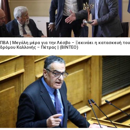
ΠΒΑ | Μεγάλη μέρα για την Λέσβο – Ξεκινάει η κατασκευή του
δρόμου Καλλονής – Πέτρας | (ΒΙΝΤΕΟ)