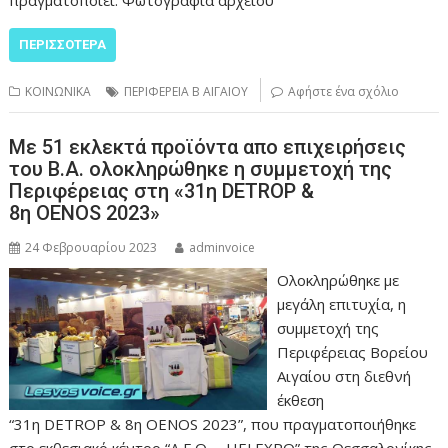
πραγματοποιεί. Φωτογραφία αρχείου
ΠΕΡΙΣΣΌΤΕΡΑ
ΚΟΙΝΩΝΙΚΑ
ΠΕΡΙΦΕΡΕΙΑ Β ΑΙΓΑΙΟΥ
Αφήστε ένα σχόλιο
Με 51 εκλεκτά προϊόντα απο επιχειρήσεις
του Β.Α. ολοκληρώθηκε η συμμετοχή της
Περιφέρειας στη «31η DETROP &
8η OENOS 2023»
24 Φεβρουαρίου 2023
adminvoice
Ολοκληρώθηκε με
μεγάλη επιτυχία, η
συμμετοχή της
Περιφέρειας Βορείου
Αιγαίου στη διεθνή
έκθεση
“31η DETROP & 8η OENOS 2023”, που πραγματοποιήθηκε
στο εκθεσιακό κέντρο “Δ.Ε.Θ. – HELEXPO” της Θεσσαλονίκης,