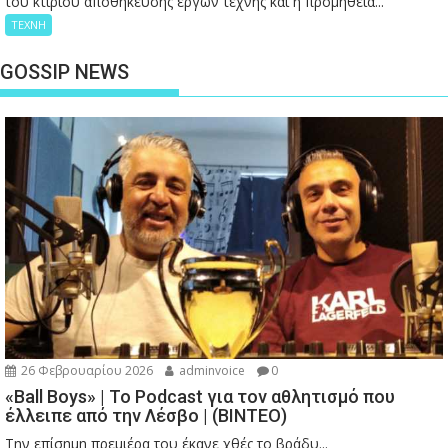
του κτιρίου αποθήκευσης έργων τέχνης και η προμήθεια...
ΤΕΧΝΗ
GOSSIP NEWS
26 Φεβρουαρίου 2026
adminvoice
0
«Ball Boys» | Το Podcast για τον αθλητισμό που
έλλειπε από την Λέσβο | (ΒΙΝΤΕΟ)
Την επίσημη πρεμιέρα του έκανε χθές το βράδυ...