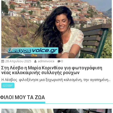
28 Απριλίου 2025
adminvoice
0
Στη Λέσβο η Μαρία Κορινθίου για φωτογράφιση
νέας καλοκαιρινής συλλογής ρούχων
Η Λέσβος φιλοξένησε μια ξεχωριστή καλεσμένη, την αγαπημένη...
GOSSIP
ΦΙΛΟΙ ΜΟΥ ΤΑ ΖΩΑ