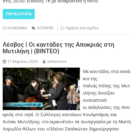
στις 20:30. Είσοδος 7€ με αναψυκτικό ή ποτό.
ΠΕΡΙΣΣΌΤΕΡΑ
ΚΟΙΝΩΝΙΚΑ
ΑΠΟΚΡΙΕΣ
Αφήστε ένα σχόλιο
Λέσβος | Οι καντάδες της Αποκριάς στη
Μυτιλήνη | (ΒΙΝΤΕΟ)
11 Μαρτίου 2024
adminvoice
Με καντάδες στα σοκά
κια της
παλιάς πόλης της Μυτ
ιλήνης άνοιξαν
ουσιαστικά
οι εκδηλώσεις της Απο
κριάς στο νησί. Ο Σύλλογος κατοίκων Κουλμπάρας και
Κιόσκι Μυτιλήνης «το κιρκινέτσι» σε συνεργασία με τη Μικτή
Χορωδία Φίλων του «Ωδείου Σκαλκώτα» δημιούργησαν