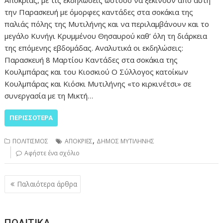
Αποκριάς, με τις εκδηλώσεις ωστόσο να ξεκινούν από αυτή
την Παρασκευή με όμορφες καντάδες στα σοκάκια της
παλιάς πόλης της Μυτιλήνης και να περιλαμβάνουν και το
μεγάλο Κυνήγι Κρυμμένου Θησαυρού καθ’ όλη τη διάρκεια
της επόμενης εβδομάδας. Αναλυτικά οι εκδηλώσεις:
Παρασκευή 8 Μαρτίου Καντάδες στα σοκάκια της
Κουλμπάρας και του Κιοσκιού Ο Σύλλογος κατοίκων
Κουλμπάρας και Κιόσκι Μυτιλήνης «το κιρκινέτσι» σε
συνεργασία με τη Μικτή…
ΠΕΡΙΣΣΌΤΕΡΑ
,
ΠΟΛΙΤΙΣΜΟΣ
ΑΠΟΚΡΙΕΣ
ΔΗΜΟΣ ΜΥΤΙΛΗΝΗΣ
Αφήστε ένα σχόλιο
Πλοήγηση
Παλαιότερα άρθρα
άρθρων
ΠΟΛΙΤΙΚΑ