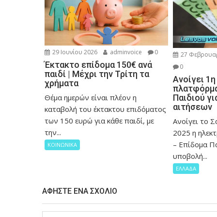
29 Ιουνίου 2026
adminvoice
0
27 Φεβρουα
Έκτακτο επίδομα 150€ ανά
0
παιδί | Μέχρι την Τρίτη τα
Ανοίγει 1η
χρήματα
πλατφόρμα
Θέμα ημερών είναι πλέον η
Παιδιού γ
αιτήσεων
καταβολή του έκτακτου επιδόματος
των 150 ευρώ για κάθε παιδί, με
Ανοίγει το 
την...
2025 η ηλεκ
– Επίδομα Πα
ΚΟΙΝΩΝΙΚΑ
υποβολή...
ΕΛΛΑΔΑ
ΑΦΉΣΤΕ ΈΝΑ ΣΧΌΛΙΟ