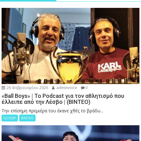
26 Φεβρουαρίου 2026
adminvoice
0
«Ball Boys» | Το Podcast για τον αθλητισμό που
έλλειπε από την Λέσβο | (ΒΙΝΤΕΟ)
Την επίσημη πρεμιέρα του έκανε χθές το βράδυ...
GOSSIP
ΒΙΝΤΕΟ