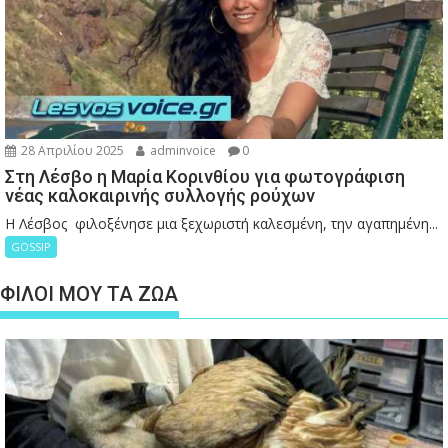
28 Απριλίου 2025
adminvoice
0
Στη Λέσβο η Μαρία Κορινθίου για φωτογράφιση
νέας καλοκαιρινής συλλογής ρούχων
Η Λέσβος φιλοξένησε μια ξεχωριστή καλεσμένη, την αγαπημένη...
GOSSIP
ΦΙΛΟΙ ΜΟΥ ΤΑ ΖΩΑ