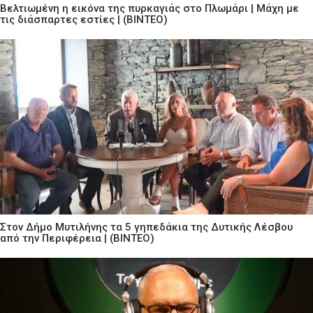
Βελτιωμένη η εικόνα της πυρκαγιάς στο Πλωμάρι | Μάχη με
τις διάσπαρτες εστίες | (ΒΙΝΤΕΟ)
Στον Δήμο Μυτιλήνης τα 5 γηπεδάκια της Δυτικής Λέσβου
από την Περιφέρεια | (ΒΙΝΤΕΟ)